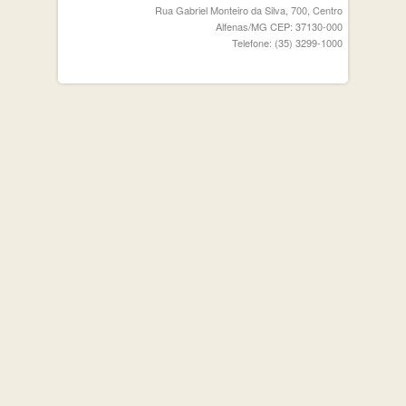
Rua Gabriel Monteiro da Silva, 700, Centro
Alfenas/MG CEP: 37130-000
Telefone: (35) 3299-1000