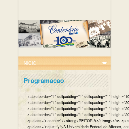
Programacao
<table border="1" cellpadding="1" cellspacing="1" height="10
<table border="1" cellpadding="1" cellspacing="1" height="20
<table border="1" cellpadding="1" cellspacing="1" height="2
<table border="1" cellpadding="1" cellspacing="1" height="20
<p class="rtecenter"><strong>REITORIA</strong></p> <p class
<p class="rtejustify">A Universidade Federal de Alfenas, an