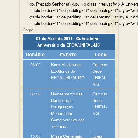
<p>Prezado Senhor (a),</p> <p class="rtejustify"> A Univer
<table border="1" cellpadding="1" cellspacing="1" style="wi
<table border="1" cellpadding="1" cellspacing="1" style="wi
<table border="1" cellpadding="1" cellspacing="1" style="wi
Corpo:
03 de Abril de 2014 - Quinta-feira –
Aniversário da EFOA/UNIFAL-MG
HORÁRIO
EVENTO
LOCAL
08:00
Boas Vindas aos
Campus
Ex-Alunos da
Sede
EFOA/UNIFAL-MG
UNIFAL-
MG
08:30
Hasteamento das
Campus
Bandeiras e
Sede
Inauguração
UNIFAL-
Monumento
MG
Comemorativo dos
100 anos
10:00
Missa Centenário
Igreja