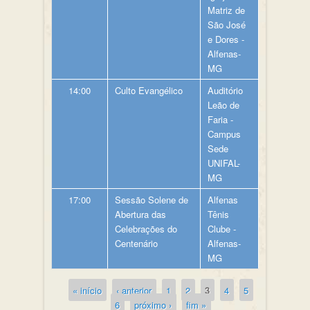
Matriz de
São José
e Dores -
Alfenas-
MG
14:00
Culto Evangélico
Auditório
Leão de
Faria -
Campus
Sede
UNIFAL-
MG
17:00
Sessão Solene de
Alfenas
Abertura das
Tênis
Celebrações do
Clube -
Centenário
Alfenas-
MG
« início
‹ anterior
1
2
3
4
5
Páginas
6
próximo ›
fim »