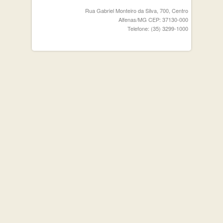
Rua Gabriel Monteiro da Silva, 700, Centro
Alfenas/MG CEP: 37130-000
Telefone: (35) 3299-1000