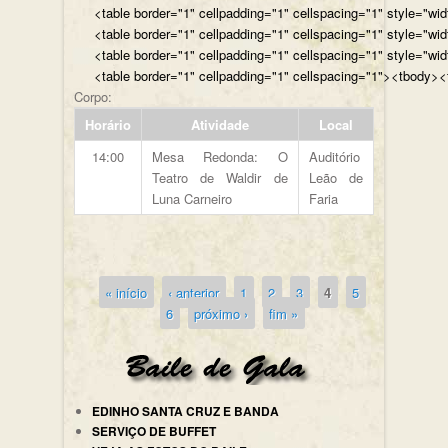
<table border="1" cellpadding="1" cellspacing="1" style="wi
<table border="1" cellpadding="1" cellspacing="1" style="wi
<table border="1" cellpadding="1" cellspacing="1" style="wi
<table border="1" cellpadding="1" cellspacing="1"><tbody><t
Corpo:
Horário
Atividade
Local
14:00
Mesa Redonda: O
Auditório
Teatro de Waldir de
Leão de
Luna Carneiro
Faria
« início
‹ anterior
1
2
3
4
5
Páginas
6
próximo ›
fim »
EDINHO SANTA CRUZ E BANDA
SERVIÇO DE BUFFET