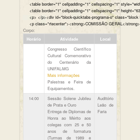
<table border="1" cellpadding="1" cellspacing="1" style="wi
<table border="1" cellpadding="1" cellspacing="1" height="63
<p> </p><div id="bl
<p class="rtecenter"><strong>COMISSÃO GERAL</st
Corpo:
Horário
Atividade
Local
Congresso Científico
Cultural Comemorativo
do Centenário da
UNIFAL-MG
Mais informações
Palestras e Feira de
Equipamentos.
14:00
Sessão Solene Jubileu
Auditório
de Prata e Ouro
Leão de
Entrega de Diplomas de
Faria
Honra ao Mérito aos
colegas com 25 e 50
anos de formatura
(Turmas de 1989 e