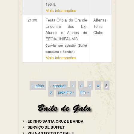
1964).
Mais informações
21:00
Festa Oficial do Grande
Alfenas
Encontro dos Ex-
Tênis
Alunos e Alunos da
Clube
EFOA/UNIFAL-MG
Convite por adesão (Buffet
completo e Bandas)
Mais informações
« início
‹ anterior
1
2
3
4
5
Páginas
6
próximo ›
fim »
EDINHO SANTA CRUZ E BANDA
SERVIÇO DE BUFFET
VEJA AS FOTOS DO BAILE