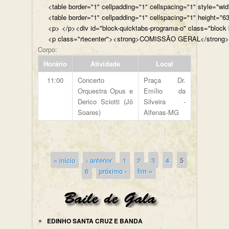
<table border="1" cellpadding="1" cellspacing="1" style="wi
<table border="1" cellpadding="1" cellspacing="1" height="63
<p> </p><div id="b
<p class="rtecenter"><strong>COMISSÃO GERAL</st
Corpo:
Horário
Atividade
Local
11:00
Concerto
Praça Dr.
Orquestra Opus e
Emílio da
Derico Sciotti (Jô
Silveira -
Soares)
Alfenas-MG
« início
‹ anterior
1
2
3
4
5
Páginas
6
próximo ›
fim »
EDINHO SANTA CRUZ E BANDA