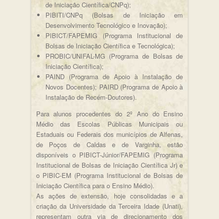
de Iniciação Científica/CNPq);
PIBITI/CNPq (Bolsas de Iniciação em
Desenvolvimento Tecnológico e Inovação);
PIBICT/FAPEMIG (Programa Institucional de
Bolsas de Iniciação Científica e Tecnológica);
PROBIC/UNIFAL-MG (Programa de Bolsas de
Iniciação Científica);
PAIND (Programa de Apoio à Instalação de
Novos Docentes); PAIRD (Programa de Apoio à
Instalação de Recém-Doutores).
Para alunos procedentes do 2º Ano do Ensino
Médio das Escolas Públicas Municipais ou
Estaduais ou Federais dos municípios de Alfenas,
de Poços de Caldas e de Varginha, estão
disponíveis o PIBICT-Júnior/FAPEMIG (Programa
Institucional de Bolsas de Iniciação Científica Jr) e
o PIBIC-EM (Programa Institucional de Bolsas de
Iniciação Científica para o Ensino Médio).
As ações de extensão, hoje consolidadas e a
criação da Universidade da Terceira Idade (Unati),
representam outra via de direcionamento dos