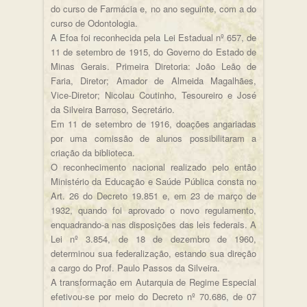
do curso de Farmácia e, no ano seguinte, com a do
curso de Odontologia.
A Efoa foi reconhecida pela Lei Estadual nº 657, de
11 de setembro de 1915, do Governo do Estado de
Minas Gerais. Primeira Diretoria: João Leão de
Faria, Diretor; Amador de Almeida Magalhães,
Vice-Diretor; Nicolau Coutinho, Tesoureiro e José
da Silveira Barroso, Secretário.
Em 11 de setembro de 1916, doações angariadas
por uma comissão de alunos possibilitaram a
criação da biblioteca.
O reconhecimento nacional realizado pelo então
Ministério da Educação e Saúde Pública consta no
Art. 26 do Decreto 19.851 e, em 23 de março de
1932, quando foi aprovado o novo regulamento,
enquadrando-a nas disposições das leis federais. A
Lei nº 3.854, de 18 de dezembro de 1960,
determinou sua federalização, estando sua direção
a cargo do Prof. Paulo Passos da Silveira.
A transformação em Autarquia de Regime Especial
efetivou-se por meio do Decreto nº 70.686, de 07