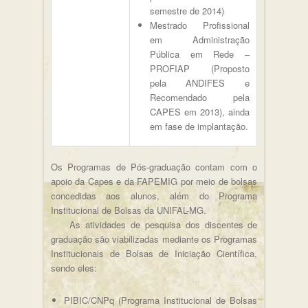
semestre de 2014)
Mestrado Profissional
em Administração
Pública em Rede –
PROFIAP (Proposto
pela ANDIFES e
Recomendado pela
CAPES em 2013), ainda
em fase de implantação.
Os Programas de Pós-graduação contam com o
apoio da Capes e da FAPEMIG por meio de bolsas
concedidas aos alunos, além do Programa
Institucional de Bolsas da UNIFAL-MG.
As atividades de pesquisa dos discentes de
graduação são viabilizadas mediante os Programas
Institucionais de Bolsas de Iniciação Científica,
sendo eles:
PIBIC/CNPq (Programa Institucional de Bolsas