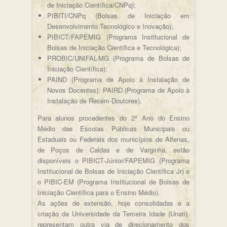
de Iniciação Científica/CNPq);
PIBITI/CNPq (Bolsas de Iniciação em
Desenvolvimento Tecnológico e Inovação);
PIBICT/FAPEMIG (Programa Institucional de
Bolsas de Iniciação Científica e Tecnológica);
PROBIC/UNIFAL-MG (Programa de Bolsas de
Iniciação Científica);
PAIND (Programa de Apoio à Instalação de
Novos Docentes); PAIRD (Programa de Apoio à
Instalação de Recém-Doutores).
Para alunos procedentes do 2º Ano do Ensino
Médio das Escolas Públicas Municipais ou
Estaduais ou Federais dos municípios de Alfenas,
de Poços de Caldas e de Varginha, estão
disponíveis o PIBICT-Júnior/FAPEMIG (Programa
Institucional de Bolsas de Iniciação Científica Jr) e
o PIBIC-EM (Programa Institucional de Bolsas de
Iniciação Científica para o Ensino Médio).
As ações de extensão, hoje consolidadas e a
criação da Universidade da Terceira Idade (Unati),
representam outra via de direcionamento dos