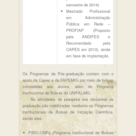
semestre de 2014)
Mestrado Profissional
em Administração
Pública em Rede –
PROFIAP (Proposto
pela ANDIFES e
Recomendado pela
CAPES em 2013), ainda
em fase de implantação.
Os Programas de Pós-graduação contam com o
apoio da Capes e da FAPEMIG por meio de bolsas
concedidas aos alunos, além do Programa
Institucional de Bolsas da UNIFAL-MG.
As atividades de pesquisa dos discentes de
graduação são viabilizadas mediante os Programas
Institucionais de Bolsas de Iniciação Científica,
sendo eles:
PIBIC/CNPq (Programa Institucional de Bolsas