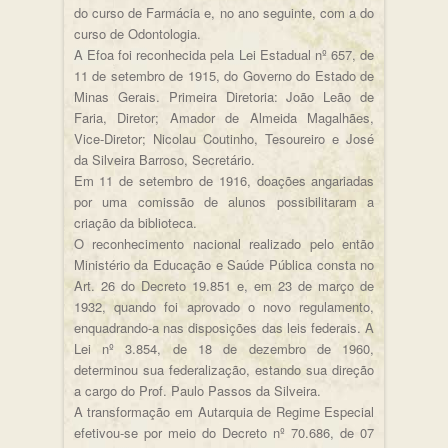
do curso de Farmácia e, no ano seguinte, com a do
curso de Odontologia.
A Efoa foi reconhecida pela Lei Estadual nº 657, de
11 de setembro de 1915, do Governo do Estado de
Minas Gerais. Primeira Diretoria: João Leão de
Faria, Diretor; Amador de Almeida Magalhães,
Vice-Diretor; Nicolau Coutinho, Tesoureiro e José
da Silveira Barroso, Secretário.
Em 11 de setembro de 1916, doações angariadas
por uma comissão de alunos possibilitaram a
criação da biblioteca.
O reconhecimento nacional realizado pelo então
Ministério da Educação e Saúde Pública consta no
Art. 26 do Decreto 19.851 e, em 23 de março de
1932, quando foi aprovado o novo regulamento,
enquadrando-a nas disposições das leis federais. A
Lei nº 3.854, de 18 de dezembro de 1960,
determinou sua federalização, estando sua direção
a cargo do Prof. Paulo Passos da Silveira.
A transformação em Autarquia de Regime Especial
efetivou-se por meio do Decreto nº 70.686, de 07