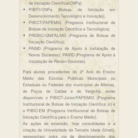
de Iniciação Científica/CNPq);
PIBITI/CNPq (Bolsas de Iniciação em
Desenvolvimento Tecnológico e Inovação);
PIBICT/FAPEMIG (Programa Institucional de
Bolsas de Iniciação Científica e Tecnológica);
PROBIC/UNIFAL-MG (Programa de Bolsas de
Iniciação Científica);
PAIND (Programa de Apoio à Instalação de
Novos Docentes); PAIRD (Programa de Apoio à
Instalação de Recém-Doutores).
Para alunos procedentes do 2º Ano do Ensino
Médio das Escolas Públicas Municipais ou
Estaduais ou Federais dos municípios de Alfenas,
de Poços de Caldas e de Varginha, estão
disponíveis o PIBICT-Júnior/FAPEMIG (Programa
Institucional de Bolsas de Iniciação Científica Jr) e
o PIBIC-EM (Programa Institucional de Bolsas de
Iniciação Científica para o Ensino Médio).
As ações de extensão, hoje consolidadas e a
criação da Universidade da Terceira Idade (Unati),
representam outra via de direcionamento dos