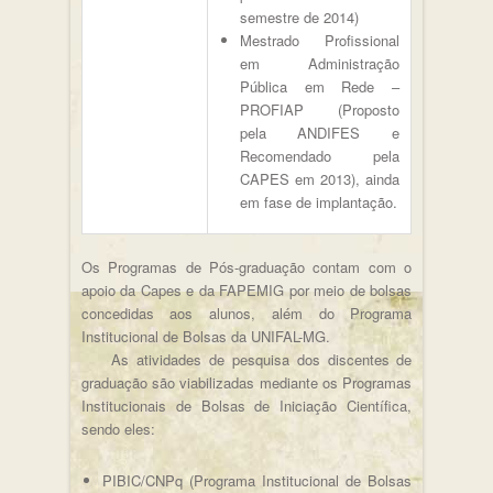
semestre de 2014)
Mestrado Profissional
em Administração
Pública em Rede –
PROFIAP (Proposto
pela ANDIFES e
Recomendado pela
CAPES em 2013), ainda
em fase de implantação.
Os Programas de Pós-graduação contam com o
apoio da Capes e da FAPEMIG por meio de bolsas
concedidas aos alunos, além do Programa
Institucional de Bolsas da UNIFAL-MG.
As atividades de pesquisa dos discentes de
graduação são viabilizadas mediante os Programas
Institucionais de Bolsas de Iniciação Científica,
sendo eles:
PIBIC/CNPq (Programa Institucional de Bolsas