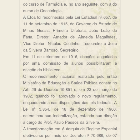
do curso de Farmácia e, no ano seguinte, com a do
curso de Odontologia.
A Efoa foi reconhecida pela Lei Estadual nº 657, de
11 de setembro de 1915, do Governo do Estado de
Minas Gerais. Primeira Diretoria: João Leão de
Faria, Diretor; Amador de Almeida Magalhães,
Vice-Diretor; Nicolau Coutinho, Tesoureiro e José
da Silveira Barroso, Secretário.
Em 11 de setembro de 1916, doações angariadas
por uma comissão de alunos possibilitaram a
criação da biblioteca.
O reconhecimento nacional realizado pelo então
Ministério da Educação e Saúde Pública consta no
Art. 26 do Decreto 19.851 e, em 23 de março de
1932, quando foi aprovado o novo regulamento,
enquadrando-a nas disposições das leis federais. A
Lei nº 3.854, de 18 de dezembro de 1960,
determinou sua federalização, estando sua direção
a cargo do Prof. Paulo Passos da Silveira.
A transformação em Autarquia de Regime Especial
efetivou-se por meio do Decreto nº 70.686, de 07