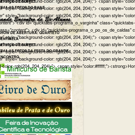
r" style="background-color: rgb(204, 204, 204);"> <span style="color
SERVIÇO DE BUFFET
VEJA AS FOTOS DO BAILE
r" style="background-color: rgb(204, 204, 204);"> <span style="colo
er" style="background-color: rgb(204, 204, 204);"> <span style="col
tent"> <div id="quicktabs-programa_o_varginha" class="quicktabs-wra
ass="content"> <div id="quicktabs-programa_o_po_os_de_caldas" class
SHOW DE ABERTURA: QUARTETO
er" style="background-color: rgb(204, 204, 204);"> <span style="colo
SENTINELA
r" style="background-color: rgb(204, 204, 204);"> <span style="color
SERVIÇO DE BUFFET
VEJA AS FOTOS DA FESTA DO GRANDE
er" style="background-color: rgb(204, 204, 204);"> <span style="col
ENCONTRO
r" style="background-color: rgb(204, 204, 204);"> <span style="color
-color: rgb(204, 204, 204);"> <span style="color:#ffffff;"><strong>