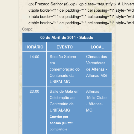
<p>Prezado Senhor (a),</p> <p class="rtejustify"> A Univer
<table border="1" cellpadding="1" cellspacing="1" style="wi
<table border="1" cellpadding="1" cellspacing="1" style="wi
<table border="1" cellpadding="1" cellspacing="1" style="wi
Corpo:
05 de Abril de 2014 - Sábado
HORÁRIO
EVENTO
LOCAL
14:00
Sessão Solene
Câmara dos
em
Vereadores
comemoração do
de Alfenas -
Centenário da
Alfenas-MG
UNIFAL-MG
23:00
Baile de Gala em
Alfenas
Celebração ao
Tênis Clube
Centenário da
- Alfenas-
UNIFAL-MG
MG
Convite por
adesão (Buffet
completo e