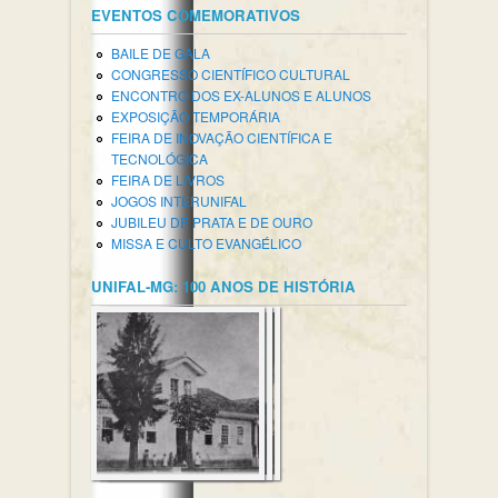
EVENTOS COMEMORATIVOS
BAILE DE GALA
CONGRESSO CIENTÍFICO CULTURAL
ENCONTRO DOS EX-ALUNOS E ALUNOS
EXPOSIÇÃO TEMPORÁRIA
FEIRA DE INOVAÇÃO CIENTÍFICA E
TECNOLÓGICA
FEIRA DE LIVROS
JOGOS INTERUNIFAL
JUBILEU DE PRATA E DE OURO
MISSA E CULTO EVANGÉLICO
UNIFAL-MG: 100 ANOS DE HISTÓRIA