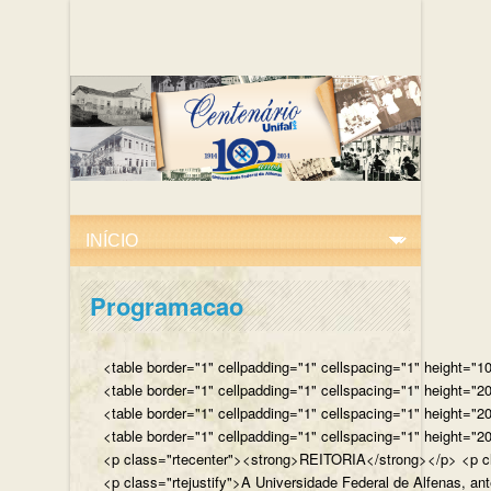
Programacao
<table border="1" cellpadding="1" cellspacing="1" height="10
<table border="1" cellpadding="1" cellspacing="1" height="20
<table border="1" cellpadding="1" cellspacing="1" height="2
<table border="1" cellpadding="1" cellspacing="1" height="20
<p class="rtecenter"><strong>REITORIA</strong></p> <p class
<p class="rtejustify">A Universidade Federal de Alfenas, an