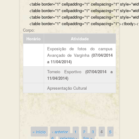
<table border="1" cellpadding="1" cellspacing="1" style="wi
<table border="1" cellpadding="1" cellspacing="1" style="wi
<table border="1" cellpadding="1" cellspacing="1" style="wi
<table border="1" cellpadding="1" cellspacing="1"><tbody><t
Corpo:
Horário
Atividade
Exposição de fotos do campus
Avançado de Varginha
(07/04/2014
a 11/04/2014)
Torneio Esportivo
(07/04/2014 a
11/04/2014)
Apresentação Cultural
« início
‹ anterior
1
2
3
4
5
Páginas
6
próximo ›
fim »