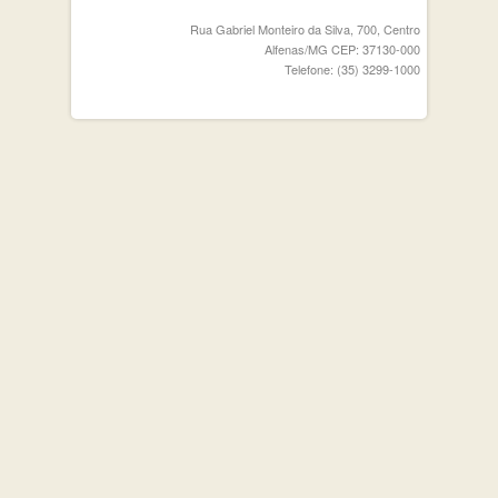
Rua Gabriel Monteiro da Silva, 700, Centro
Alfenas/MG CEP: 37130-000
Telefone: (35) 3299-1000