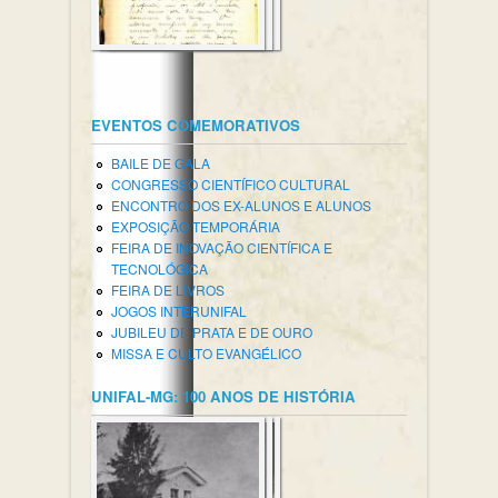
EVENTOS COMEMORATIVOS
BAILE DE GALA
CONGRESSO CIENTÍFICO CULTURAL
ENCONTRO DOS EX-ALUNOS E ALUNOS
EXPOSIÇÃO TEMPORÁRIA
FEIRA DE INOVAÇÃO CIENTÍFICA E
TECNOLÓGICA
FEIRA DE LIVROS
JOGOS INTERUNIFAL
JUBILEU DE PRATA E DE OURO
MISSA E CULTO EVANGÉLICO
UNIFAL-MG: 100 ANOS DE HISTÓRIA