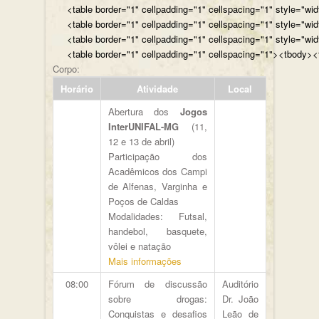
<table border="1" cellpadding="1" cellspacing="1" style="wi
<table border="1" cellpadding="1" cellspacing="1" style="wi
<table border="1" cellpadding="1" cellspacing="1" style="wi
<table border="1" cellpadding="1" cellspacing="1"><tbody><t
Corpo:
Horário
Atividade
Local
Abertura dos
Jogos
InterUNIFAL-MG
(11,
12 e 13 de abril)
Participação dos
Acadêmicos dos Campi
de Alfenas, Varginha e
Poços de Caldas
Modalidades: Futsal,
handebol, basquete,
vôlei e natação
Mais informações
08:00
Fórum de discussão
Auditório
sobre drogas:
Dr. João
Conquistas e desafios
Leão de