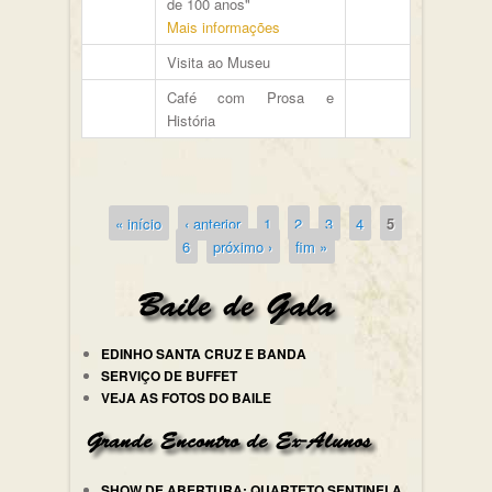
de 100 anos"
Mais informações
Visita ao Museu
Café com Prosa e
História
« início
‹ anterior
1
2
3
4
5
Páginas
6
próximo ›
fim »
EDINHO SANTA CRUZ E BANDA
SERVIÇO DE BUFFET
VEJA AS FOTOS DO BAILE
SHOW DE ABERTURA: QUARTETO SENTINELA