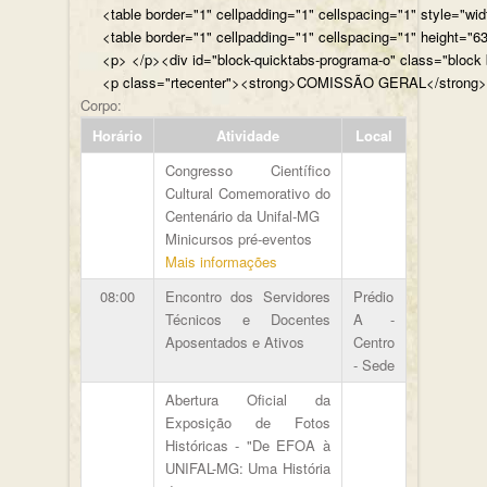
<table border="1" cellpadding="1" cellspacing="1" style="wi
<table border="1" cellpadding="1" cellspacing="1" height="63
<p> </p><div id="bl
<p class="rtecenter"><strong>COMISSÃO GERAL</st
Corpo:
Horário
Atividade
Local
Congresso Científico
Cultural Comemorativo do
Centenário da Unifal-MG
Minicursos pré-eventos
Mais informações
08:00
Encontro dos Servidores
Prédio
Técnicos e Docentes
A -
Aposentados e Ativos
Centro
- Sede
Abertura Oficial da
Exposição de Fotos
Históricas - "De EFOA à
UNIFAL-MG: Uma História