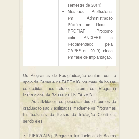
semestre de 2014)
Mestrado Profissional
em Administração
Pública em Rede –
PROFIAP (Proposto
pela ANDIFES e
Recomendado pela
CAPES em 2013), ainda
em fase de implantação.
Os Programas de Pós-graduação contam com o
apoio da Capes e da FAPEMIG por meio de bolsas
concedidas aos alunos, além do Programa
Institucional de Bolsas da UNIFAL-MG.
As atividades de pesquisa dos discentes de
graduação são viabilizadas mediante os Programas
Institucionais de Bolsas de Iniciação Científica,
sendo eles:
PIBIC/CNPq (Programa Institucional de Bolsas