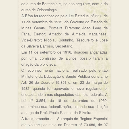
do curso de Farmácia e, no ano seguinte, com a do
curso de Odontologia.
A Efoa foi reconhecida pela Lei Estadual nº 657, de
11 de setembro de 1915, do Governo do Estado de
Minas Gerais. Primeira Diretoria: João Leão de
Faria, Diretor; Amador de Almeida Magalhães,
Vice-Diretor; Nicolau Coutinho, Tesoureiro e José
da Silveira Barroso, Secretário.
Em 11 de setembro de 1916, doações angariadas
por uma comissão de alunos possibilitaram a
criação da biblioteca.
O reconhecimento nacional realizado pelo então
Ministério da Educação e Saúde Pública consta no
Art. 26 do Decreto 19.851 e, em 23 de março de
1932, quando foi aprovado o novo regulamento,
enquadrando-a nas disposições das leis federais. A
Lei nº 3.854, de 18 de dezembro de 1960,
determinou sua federalização, estando sua direção
a cargo do Prof. Paulo Passos da Silveira.
A transformação em Autarquia de Regime Especial
efetivou-se por meio do Decreto nº 70.686, de 07