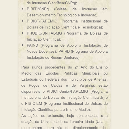
de Iniciação Científica/CNPq);
PIBITI/CNPq (Bolsas de Iniciação em
Desenvolvimento Tecnológico e Inovação);
PIBICT/FAPEMIG (Programa Institucional de
Bolsas de Iniciação Científica e Tecnológica);
PROBIC/UNIFAL-MG (Programa de Bolsas de
Iniciação Científica);
PAIND (Programa de Apoio à Instalação de
Novos Docentes); PAIRD (Programa de Apoio à
Instalação de Recém-Doutores).
Para alunos procedentes do 2º Ano do Ensino
Médio das Escolas Públicas Municipais ou
Estaduais ou Federais dos municípios de Alfenas,
de Poços de Caldas e de Varginha, estão
disponíveis o PIBICT-Júnior/FAPEMIG (Programa
Institucional de Bolsas de Iniciação Científica Jr) e
o PIBIC-EM (Programa Institucional de Bolsas de
Iniciação Científica para o Ensino Médio).
As ações de extensão, hoje consolidadas e a
criação da Universidade da Terceira Idade (Unati),
representam outra via de direcionamento dos