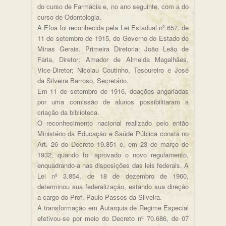
do curso de Farmácia e, no ano seguinte, com a do
curso de Odontologia.
A Efoa foi reconhecida pela Lei Estadual nº 657, de
11 de setembro de 1915, do Governo do Estado de
Minas Gerais. Primeira Diretoria: João Leão de
Faria, Diretor; Amador de Almeida Magalhães,
Vice-Diretor; Nicolau Coutinho, Tesoureiro e José
da Silveira Barroso, Secretário.
Em 11 de setembro de 1916, doações angariadas
por uma comissão de alunos possibilitaram a
criação da biblioteca.
O reconhecimento nacional realizado pelo então
Ministério da Educação e Saúde Pública consta no
Art. 26 do Decreto 19.851 e, em 23 de março de
1932, quando foi aprovado o novo regulamento,
enquadrando-a nas disposições das leis federais. A
Lei nº 3.854, de 18 de dezembro de 1960,
determinou sua federalização, estando sua direção
a cargo do Prof. Paulo Passos da Silveira.
A transformação em Autarquia de Regime Especial
efetivou-se por meio do Decreto nº 70.686, de 07