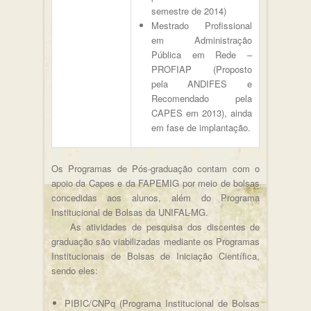
semestre de 2014)
Mestrado Profissional
em Administração
Pública em Rede –
PROFIAP (Proposto
pela ANDIFES e
Recomendado pela
CAPES em 2013), ainda
em fase de implantação.
Os Programas de Pós-graduação contam com o
apoio da Capes e da FAPEMIG por meio de bolsas
concedidas aos alunos, além do Programa
Institucional de Bolsas da UNIFAL-MG.
As atividades de pesquisa dos discentes de
graduação são viabilizadas mediante os Programas
Institucionais de Bolsas de Iniciação Científica,
sendo eles:
PIBIC/CNPq (Programa Institucional de Bolsas