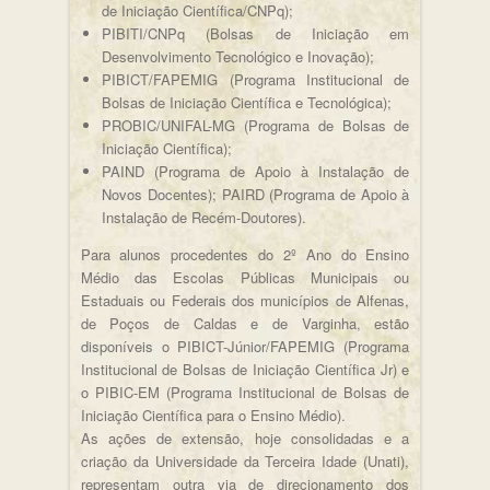
de Iniciação Científica/CNPq);
PIBITI/CNPq (Bolsas de Iniciação em
Desenvolvimento Tecnológico e Inovação);
PIBICT/FAPEMIG (Programa Institucional de
Bolsas de Iniciação Científica e Tecnológica);
PROBIC/UNIFAL-MG (Programa de Bolsas de
Iniciação Científica);
PAIND (Programa de Apoio à Instalação de
Novos Docentes); PAIRD (Programa de Apoio à
Instalação de Recém-Doutores).
Para alunos procedentes do 2º Ano do Ensino
Médio das Escolas Públicas Municipais ou
Estaduais ou Federais dos municípios de Alfenas,
de Poços de Caldas e de Varginha, estão
disponíveis o PIBICT-Júnior/FAPEMIG (Programa
Institucional de Bolsas de Iniciação Científica Jr) e
o PIBIC-EM (Programa Institucional de Bolsas de
Iniciação Científica para o Ensino Médio).
As ações de extensão, hoje consolidadas e a
criação da Universidade da Terceira Idade (Unati),
representam outra via de direcionamento dos