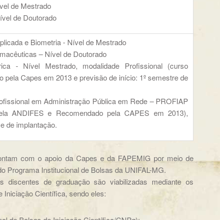
ível de Mestrado
ível de Doutorado
Aplicada e Biometria - Nível de Mestrado
rmacêuticas – Nível de Doutorado
érica - Nível Mestrado, modalidade Profissional (curso
 pela Capes em 2013 e previsão de início: 1º semestre de
ofissional em Administração Pública em Rede – PROFIAP
pela ANDIFES e Recomendado pela CAPES em 2013),
e de implantação.
ontam com o apoio da Capes e da FAPEMIG por meio de
do Programa Institucional de Bolsas da UNIFAL-MG.
iscentes de graduação são viabilizadas mediante os
 Iniciação Científica, sendo eles:
al de Bolsas de Iniciação Científica/CNPq);