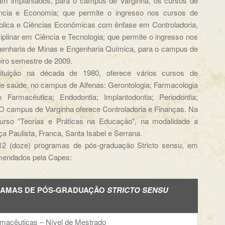
ram implantados, para o campus de Varginha, os cursos de
iência e Economia; que permite o ingresso nos cursos de
ública e Ciências Econômicas com ênfase em Controladoria,
iplinar em Ciência e Tecnologia; que permite o ingresso nos
genharia de Minas e Engenharia Química, para o campus de
eiro semestre de 2009.
tituição na década de 1980, oferece vários cursos de
de saúde, no campus de Alfenas: Gerontologia; Farmacologia
o Farmacêutica; Endodontia; Implantodontia; Periodontia;
s. O campus de Varginha oferece Controladoria e Finanças. Na
urso “Teorias e Práticas na Educação”, na modalidade a
a Paulista, Franca, Santa Isabel e Serrana.
2 (doze) programas de pós-graduação Stricto sensu, em
omendados pela Capes:
AMAS DE PÓS-GRADUAÇÃO
STRICTO SENSU
rmacêuticas – Nível de Mestrado