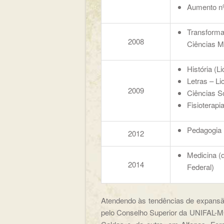
Aumento nº
Transforma
2008
Ciências M
História (L
Letras – L
2009
Ciências So
Fisioterapi
Pedagogia 
2012
Medicina (
2014
Federal)
Atendendo às tendências de expansão 
pelo Conselho Superior da UNIFAL-M