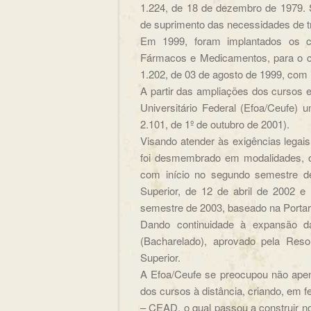
1.224, de 18 de dezembro de 1979. S
de suprimento das necessidades de t
Em 1999, foram implantados os cu
Fármacos e Medicamentos, para o cu
1.202, de 03 de agosto de 1999, com 
A partir das ampliações dos cursos e
Universitário Federal (Efoa/Ceufe)
2.101, de 1º de outubro de 2001).
Visando atender às exigências legais
foi desmembrado em modalidades, or
com início no segundo semestre d
Superior, de 12 de abril de 2002 e 
semestre de 2003, baseado na Portar
Dando continuidade à expansão d
(Bacharelado), aprovado pela Res
Superior.
A Efoa/Ceufe se preocupou não ape
dos cursos à distância, criando, em 
– CEAD, o qual passou a construir n