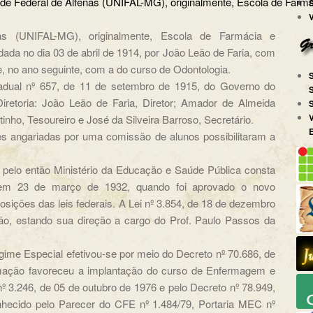
iversidade Federal de Alfenas (UNIFAL-MG), originalment
as (UNIFAL-MG), originalmente, Escola de Farmácia e
ndada no dia 03 de abril de 1914, por João Leão de Faria, com
, no ano seguinte, com a do curso de Odontologia.
tadual nº 657, de 11 de setembro de 1915, do Governo do
iretoria: João Leão de Faria, Diretor; Amador de Almeida
inho, Tesoureiro e José da Silveira Barroso, Secretário.
 angariadas por uma comissão de alunos possibilitaram a
 pelo então Ministério da Educação e Saúde Pública consta
 em 23 de março de 1932, quando foi aprovado o novo
sições das leis federais. A Lei nº 3.854, de 18 de dezembro
ção, estando sua direção a cargo do Prof. Paulo Passos da
ime Especial efetivou-se por meio do Decreto nº 70.686, de
rmação favoreceu a implantação do curso de Enfermagem e
nº 3.246, de 05 de outubro de 1976 e pelo Decreto nº 78.949,
hecido pelo Parecer do CFE nº 1.484/79, Portaria MEC nº