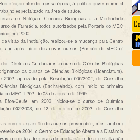
ua criação atendia, nessa época, à política governamental
rabalho especializado na área de saúde.
rsos de Nutrição, Ciências Biológicas e a Modalidade
rso de Farmácia, todos autorizados pela Portaria do MEC
início em 2000.
 da visão da Instituição, realizou-se a mudança para Centro
 um ano após início dos novos cursos (Portaria do MEC nº
 das Diretrizes Curriculares, o curso de Ciências Biológicas
iginando os cursos de Ciências Biológicas (Licenciatura),
e 2002, aprovado pela Resolução 005/2002, do Conselho
Ciências Biológicas (Bacharelado), com início no primeiro
ia do MEC 1.202, de 03 de agosto de 1999.
a Efoa/Ceufe, em 2003, iniciou-se o curso de Química
olução 002/2003, de 13 de março de 2003, do Conselho
nas com a expansão dos cursos presenciais, mas também
fevereiro de 2004, o Centro de Educação Aberta e a Distância
ovas propostas de cursos de graduação e de especialização