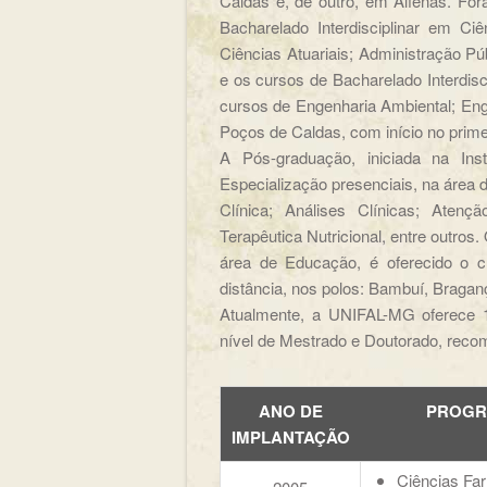
Caldas e, de outro, em Alfenas. Fo
Bacharelado Interdisciplinar em C
Ciências Atuariais; Administração P
e os cursos de Bacharelado Interdisc
cursos de Engenharia Ambiental; En
Poços de Caldas, com início no prim
A Pós-graduação, iniciada na Ins
Especialização presenciais, na área 
Clínica; Análises Clínicas; Atençã
Terapêutica Nutricional, entre outro
área de Educação, é oferecido o c
distância, nos polos: Bambuí, Braganç
Atualmente, a UNIFAL-MG oferece 1
nível de Mestrado e Doutorado, rec
ANO DE
PROGR
IMPLANTAÇÃO
Ciências Fa