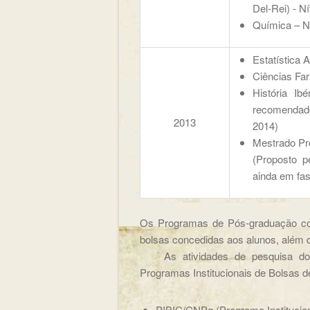
Del-Rei) - N
Química – N
Estatística 
Ciências Fa
História Ib
recomendado
2013
2014)
Mestrado Pr
(Proposto 
ainda em fas
Os Programas de Pós-graduação c
bolsas concedidas aos alunos, além 
As atividades de pesquisa dos d
Programas Institucionais de Bolsas de
PIBIC/CNPq (Programa Institucion