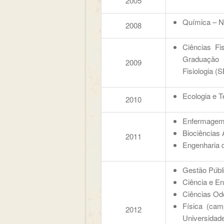
2005
Química – N
2008
Ciências Fi
Graduação 
2009
Fisiologia (
Ecologia e T
2010
Enfermagem 
Biociências 
2011
Engenharia d
Gestão Públ
Ciência e En
Ciências Odo
Física (ca
2012
Universidad