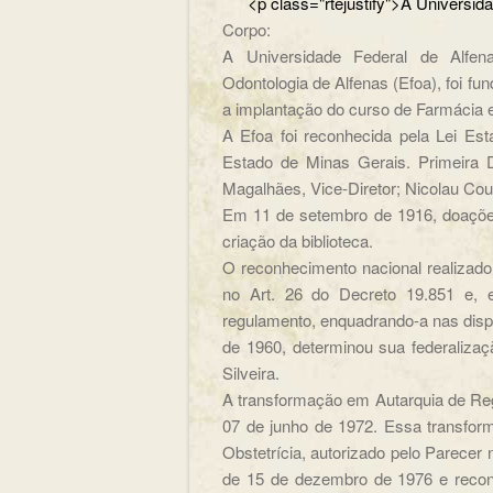
<p class="rtejustify">A Un
Corpo:
A Universidade Federal de Alfen
Odontologia de Alfenas (Efoa), foi fu
a implantação do curso de Farmácia e
A Efoa foi reconhecida pela Lei Es
Estado de Minas Gerais. Primeira D
Magalhães, Vice-Diretor; Nicolau Cout
Em 11 de setembro de 1916, doações
criação da biblioteca.
O reconhecimento nacional realizado
no Art. 26 do Decreto 19.851 e,
regulamento, enquadrando-a nas dispo
de 1960, determinou sua federaliza
Silveira.
A transformação em Autarquia de Reg
07 de junho de 1972. Essa transfo
Obstetrícia, autorizado pelo Parecer 
de 15 de dezembro de 1976 e recon