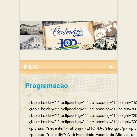
Programacao
<table border="1" cellpadding="1" cellspacing="1" height="10
<table border="1" cellpadding="1" cellspacing="1" height="20
<table border="1" cellpadding="1" cellspacing="1" height="2
<table border="1" cellpadding="1" cellspacing="1" height="20
<p class="rtecenter"><strong>REITORIA</strong></p> <p class
<p class="rtejustify">A Universidade Federal de Alfenas, an