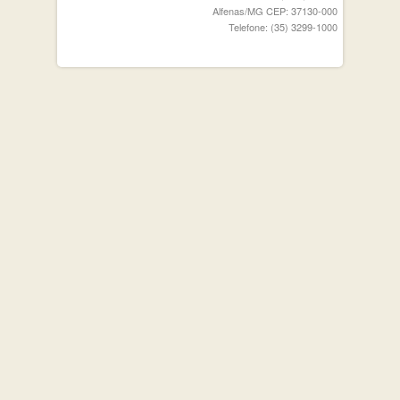
Alfenas/MG CEP: 37130-000
Telefone: (35) 3299-1000