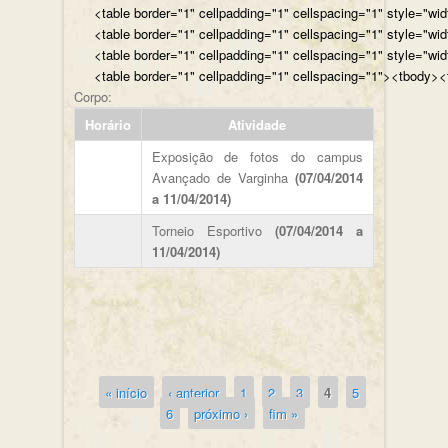
<table border="1" cellpadding="1" cellspacing="1" style="wi
<table border="1" cellpadding="1" cellspacing="1" style="wi
<table border="1" cellpadding="1" cellspacing="1" style="wi
<table border="1" cellpadding="1" cellspacing="1"><tbody><t
Corpo:
Horário
Atividade
Exposição de fotos do campus
Avançado de Varginha
(07/04/2014
a 11/04/2014)
Torneio Esportivo
(07/04/2014 a
11/04/2014)
« início
‹ anterior
1
2
3
4
5
Páginas
6
próximo ›
fim »