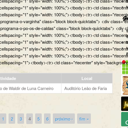
 cellspacing="1" style="width: 100%;"><tbody><tr><td class="rtecente
 cellspacing="1" style="width: 100%;"><tbody><tr><td class="rtecente
 cellspacing="1" style="width: 100%;"><tbody><tr><td class="rtecent
programa-o-varginha" class="block block-quicktabs"> <div class="co
programa-o-po-os-de-caldas" class="block block-quicktabs"> <div cl
 cellspacing="1" style="width: 100%;"><tbody><tr><td class="rtecent
 cellspacing="1" style="width: 100%;"><tbody><tr><td class="rtecente
 cellspacing="1" style="width: 100%;"><tbody><tr><td class="rtecent
 cellspacing="1" style="width: 100%;"><tbody><tr><td class="rtecente
 cellspacing="1"><tbody><tr><td class="rtecenter" style="background
tividade
Local
 de Waldir de Luna Carneiro
Auditório Leão de Faria
1
2
3
4
5
6
próximo ›
fim »