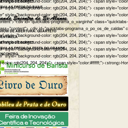
r" style="background-color: rgb(204, 204, 204);"> <span style="color
SERVIÇO DE BUFFET
VEJA AS FOTOS DO BAILE
r" style="background-color: rgb(204, 204, 204);"> <span style="colo
er" style="background-color: rgb(204, 204, 204);"> <span style="col
ntent"> <div id="quicktabs-programa_o_varginha" class="quicktabs-w
ass="content"> <div id="quicktabs-programa_o_po_os_de_caldas" class
SHOW DE ABERTURA: QUARTETO
er" style="background-color: rgb(204, 204, 204);"> <span style="colo
SENTINELA
r" style="background-color: rgb(204, 204, 204);"> <span style="color
SERVIÇO DE BUFFET
VEJA AS FOTOS DA FESTA DO GRANDE
er" style="background-color: rgb(204, 204, 204);"> <span style="col
ENCONTRO
r" style="background-color: rgb(204, 204, 204);"> <span style="color
-color: rgb(204, 204, 204);"> <span style="color:#ffffff;"><strong>