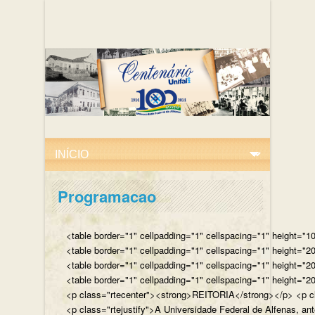
Programacao
<table border="1" cellpadding="1" cellspacing="1" height="10
<table border="1" cellpadding="1" cellspacing="1" height="20
<table border="1" cellpadding="1" cellspacing="1" height="2
<table border="1" cellpadding="1" cellspacing="1" height="20
<p class="rtecenter"><strong>REITORIA</strong></p> <p class
<p class="rtejustify">A Universidade Federal de Alfenas, an