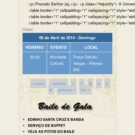
<p>Prezado Senhor (a),</p> <p class="rtejustify"> A Univer
<table border="1" cellpadding="1" cellspacing="1" style="wi
<table border="1" cellpadding="1" cellspacing="1" style="wi
<table border="1" cellpadding="1" cellspacing="1" style="wi
Corpo:
06 de Abril de 2014 - Domingo
HORÁRIO
EVENTO
LOCAL
20:00
Atividade
Praça Getúlio
Cultural
Vargas - Alfenas-
MG
« início
‹ anterior
1
2
3
4
5
Páginas
6
próximo ›
fim »
EDINHO SANTA CRUZ E BANDA
SERVIÇO DE BUFFET
VEJA AS FOTOS DO BAILE