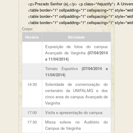
<p>Prezado Senhor (a),</p> <p class="rtejustify"> A Univer
<table border="1" cellpadding="1" cellspacing="1" style="wi
<table border="1" cellpadding="1" cellspacing="1" style="wi
<table border="1" cellpadding="1" cellspacing="1" style="wi
Corpo:
Horário
Atividade
Exposição de fotos do campus
Avançado de Varginha
(07/04/2014
a 11/04/2014)
Torneio Esportivo
(07/04/2014 a
11/04/2014)
14:30
Solenidade de comemoração do
centenário da UNIFAL-MG e dos
cinco anos do campus Avançado de
Varginha
17:00
Visita e apresentação do campus
17:30
Missa solene no Auditório do
Campus de Varginha