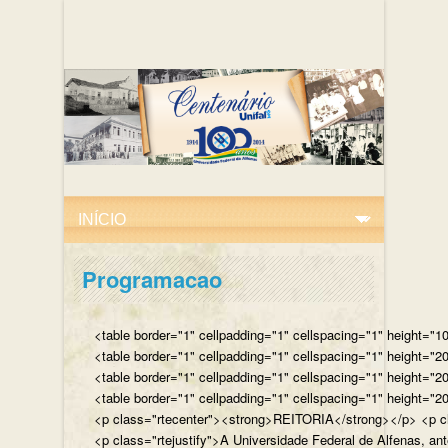
Programacao
<table border="1" cellpadding="1" cellspacing="1" height="10
<table border="1" cellpadding="1" cellspacing="1" height="20
<table border="1" cellpadding="1" cellspacing="1" height="2
<table border="1" cellpadding="1" cellspacing="1" height="20
<p class="rtecenter"><strong>REITORIA</strong></p> <p class
<p class="rtejustify">A Universidade Federal de Alfenas, an