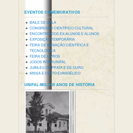
EVENTOS COMEMORATIVOS
BAILE DE GALA
CONGRESSO CIENTÍFICO CULTURAL
ENCONTRO DOS EX-ALUNOS E ALUNOS
EXPOSIÇÃO TEMPORÁRIA
FEIRA DE INOVAÇÃO CIENTÍFICA E
TECNOLÓGICA
FEIRA DE LIVROS
JOGOS INTERUNIFAL
JUBILEU DE PRATA E DE OURO
MISSA E CULTO EVANGÉLICO
UNIFAL-MG: 100 ANOS DE HISTÓRIA