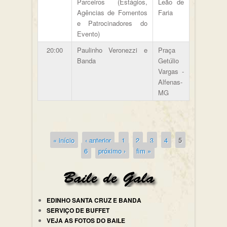
Parceiros (Estágios,
Leão de
Agências de Fomentos
Faria
e Patrocinadores do
Evento)
20:00
Paulinho Veronezzi e
Praça
Banda
Getúlio
Vargas -
Alfenas-
MG
« início
‹ anterior
1
2
3
4
5
Páginas
6
próximo ›
fim »
EDINHO SANTA CRUZ E BANDA
SERVIÇO DE BUFFET
VEJA AS FOTOS DO BAILE