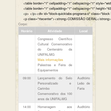
<table border="1" cellpadding="1" cellspacing="1" style="wi
<table border="1" cellpadding="1" cellspacing="1" height="63
<p> </p><div id="b
<p class="rtecenter"><strong>COMISSÃO GERAL</st
Corpo:
Horário
Atividade
Local
Congresso Científico
Cultural Comemorativo
do Centenário da
UNIFAL-MG
Mais informações
Palestras e Feira de
Equipamentos
09:00
Lançamento do Selo
Auditório
Personalizado e
Leão de
Carimbo
Faria
Comemorativo dos 100
anos da UNIFAL-MG
14:00
Homenagem aos
Auditório