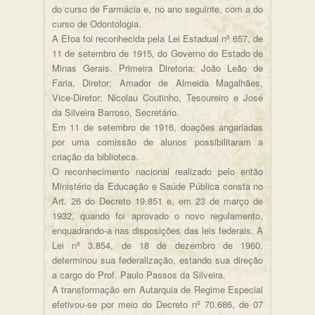
do curso de Farmácia e, no ano seguinte, com a do
curso de Odontologia.
A Efoa foi reconhecida pela Lei Estadual nº 657, de
11 de setembro de 1915, do Governo do Estado de
Minas Gerais. Primeira Diretoria: João Leão de
Faria, Diretor; Amador de Almeida Magalhães,
Vice-Diretor; Nicolau Coutinho, Tesoureiro e José
da Silveira Barroso, Secretário.
Em 11 de setembro de 1916, doações angariadas
por uma comissão de alunos possibilitaram a
criação da biblioteca.
O reconhecimento nacional realizado pelo então
Ministério da Educação e Saúde Pública consta no
Art. 26 do Decreto 19.851 e, em 23 de março de
1932, quando foi aprovado o novo regulamento,
enquadrando-a nas disposições das leis federais. A
Lei nº 3.854, de 18 de dezembro de 1960,
determinou sua federalização, estando sua direção
a cargo do Prof. Paulo Passos da Silveira.
A transformação em Autarquia de Regime Especial
efetivou-se por meio do Decreto nº 70.686, de 07