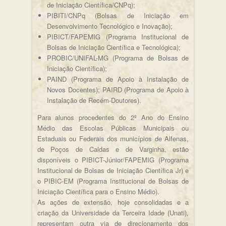
de Iniciação Científica/CNPq);
PIBITI/CNPq (Bolsas de Iniciação em
Desenvolvimento Tecnológico e Inovação);
PIBICT/FAPEMIG (Programa Institucional de
Bolsas de Iniciação Científica e Tecnológica);
PROBIC/UNIFAL-MG (Programa de Bolsas de
Iniciação Científica);
PAIND (Programa de Apoio à Instalação de
Novos Docentes); PAIRD (Programa de Apoio à
Instalação de Recém-Doutores).
Para alunos procedentes do 2º Ano do Ensino
Médio das Escolas Públicas Municipais ou
Estaduais ou Federais dos municípios de Alfenas,
de Poços de Caldas e de Varginha, estão
disponíveis o PIBICT-Júnior/FAPEMIG (Programa
Institucional de Bolsas de Iniciação Científica Jr) e
o PIBIC-EM (Programa Institucional de Bolsas de
Iniciação Científica para o Ensino Médio).
As ações de extensão, hoje consolidadas e a
criação da Universidade da Terceira Idade (Unati),
representam outra via de direcionamento dos