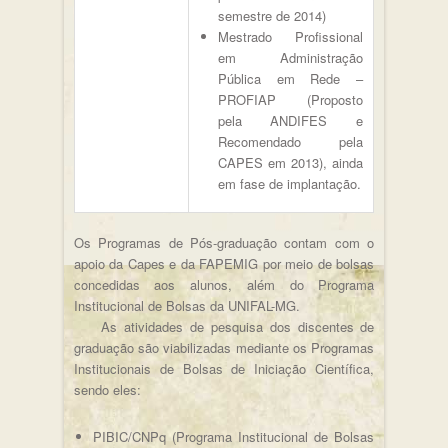
semestre de 2014)
Mestrado Profissional
em Administração
Pública em Rede –
PROFIAP (Proposto
pela ANDIFES e
Recomendado pela
CAPES em 2013), ainda
em fase de implantação.
Os Programas de Pós-graduação contam com o
apoio da Capes e da FAPEMIG por meio de bolsas
concedidas aos alunos, além do Programa
Institucional de Bolsas da UNIFAL-MG.
As atividades de pesquisa dos discentes de
graduação são viabilizadas mediante os Programas
Institucionais de Bolsas de Iniciação Científica,
sendo eles:
PIBIC/CNPq (Programa Institucional de Bolsas