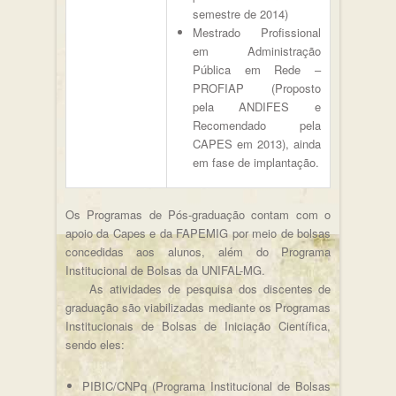
semestre de 2014)
Mestrado Profissional
em Administração
Pública em Rede –
PROFIAP (Proposto
pela ANDIFES e
Recomendado pela
CAPES em 2013), ainda
em fase de implantação.
Os Programas de Pós-graduação contam com o
apoio da Capes e da FAPEMIG por meio de bolsas
concedidas aos alunos, além do Programa
Institucional de Bolsas da UNIFAL-MG.
As atividades de pesquisa dos discentes de
graduação são viabilizadas mediante os Programas
Institucionais de Bolsas de Iniciação Científica,
sendo eles:
PIBIC/CNPq (Programa Institucional de Bolsas