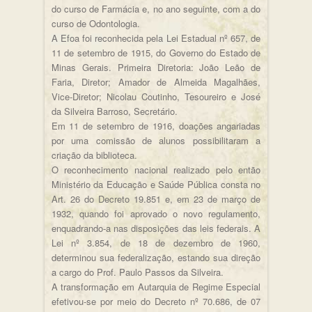
do curso de Farmácia e, no ano seguinte, com a do
curso de Odontologia.
A Efoa foi reconhecida pela Lei Estadual nº 657, de
11 de setembro de 1915, do Governo do Estado de
Minas Gerais. Primeira Diretoria: João Leão de
Faria, Diretor; Amador de Almeida Magalhães,
Vice-Diretor; Nicolau Coutinho, Tesoureiro e José
da Silveira Barroso, Secretário.
Em 11 de setembro de 1916, doações angariadas
por uma comissão de alunos possibilitaram a
criação da biblioteca.
O reconhecimento nacional realizado pelo então
Ministério da Educação e Saúde Pública consta no
Art. 26 do Decreto 19.851 e, em 23 de março de
1932, quando foi aprovado o novo regulamento,
enquadrando-a nas disposições das leis federais. A
Lei nº 3.854, de 18 de dezembro de 1960,
determinou sua federalização, estando sua direção
a cargo do Prof. Paulo Passos da Silveira.
A transformação em Autarquia de Regime Especial
efetivou-se por meio do Decreto nº 70.686, de 07