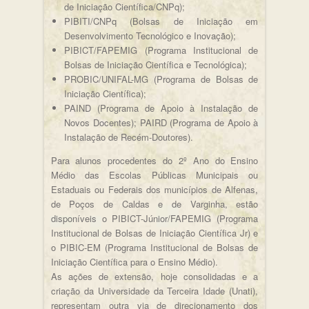
de Iniciação Científica/CNPq);
PIBITI/CNPq (Bolsas de Iniciação em
Desenvolvimento Tecnológico e Inovação);
PIBICT/FAPEMIG (Programa Institucional de
Bolsas de Iniciação Científica e Tecnológica);
PROBIC/UNIFAL-MG (Programa de Bolsas de
Iniciação Científica);
PAIND (Programa de Apoio à Instalação de
Novos Docentes); PAIRD (Programa de Apoio à
Instalação de Recém-Doutores).
Para alunos procedentes do 2º Ano do Ensino
Médio das Escolas Públicas Municipais ou
Estaduais ou Federais dos municípios de Alfenas,
de Poços de Caldas e de Varginha, estão
disponíveis o PIBICT-Júnior/FAPEMIG (Programa
Institucional de Bolsas de Iniciação Científica Jr) e
o PIBIC-EM (Programa Institucional de Bolsas de
Iniciação Científica para o Ensino Médio).
As ações de extensão, hoje consolidadas e a
criação da Universidade da Terceira Idade (Unati),
representam outra via de direcionamento dos