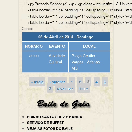
<p>Prezado Senhor (a),</p> <p class="rtejustify"> A Univer
<table border="1" cellpadding="1" cellspacing="1" style="wi
<table border="1" cellpadding="1" cellspacing="1" style="wi
<table border="1" cellpadding="1" cellspacing="1" style="wi
Corpo:
06 de Abril de 2014 - Domingo
HORÁRIO
EVENTO
LOCAL
20:00
Atividade
Praça Getúlio
Cultural
Vargas - Alfenas-
MG
« início
‹ anterior
1
2
3
4
5
Páginas
6
próximo ›
fim »
EDINHO SANTA CRUZ E BANDA
SERVIÇO DE BUFFET
VEJA AS FOTOS DO BAILE