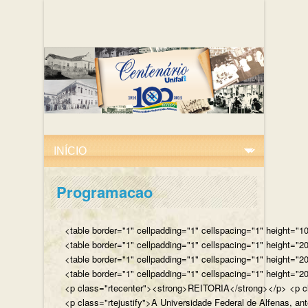
Programacao
<table border="1" cellpadding="1" cellspacing="1" height="10
<table border="1" cellpadding="1" cellspacing="1" height="20
<table border="1" cellpadding="1" cellspacing="1" height="2
<table border="1" cellpadding="1" cellspacing="1" height="20
<p class="rtecenter"><strong>REITORIA</strong></p> <p class
<p class="rtejustify">A Universidade Federal de Alfenas, an