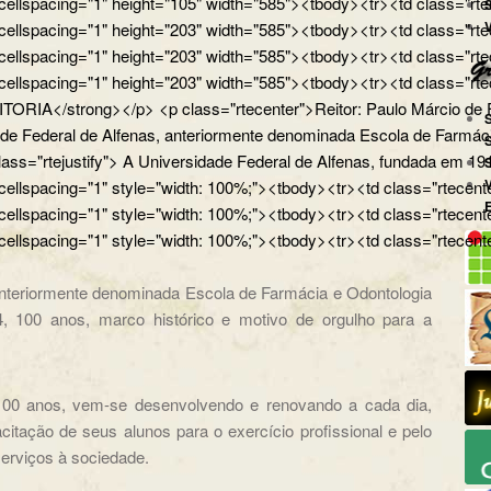
 cellspacing="1" height="105" width="585"><tbody><tr><td class="rtece
 cellspacing="1" height="203" width="585"><tbody><tr><td class="rtec
 cellspacing="1" height="203" width="585"><tbody><tr><td class="rte
 cellspacing="1" height="203" width="585"><tbody><tr><td class="rtec
ORIA</strong></p> <p class="rtecenter">Reitor: Paulo Márcio de Far
ade Federal de Alfenas, anteriormente denominada Escola de Farmáci
ass="rtejustify"> A Universidade Federal de Alfenas, fundada em 19
 cellspacing="1" style="width: 100%;"><tbody><tr><td class="rtecente
 cellspacing="1" style="width: 100%;"><tbody><tr><td class="rtecente
 cellspacing="1" style="width: 100%;"><tbody><tr><td class="rtecent
anteriormente denominada Escola de Farmácia e Odontologia
, 100 anos, marco histórico e motivo de orgulho para a
00 anos, vem-se desenvolvendo e renovando a cada dia,
itação de seus alunos para o exercício profissional e pelo
erviços à sociedade.