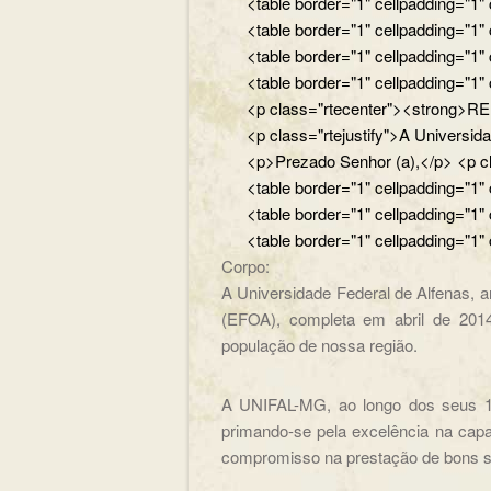
<table border="1" cellpadding="1"
<table border="1" cellpadding="1"
<table border="1" cellpadding="1"
<table border="1" cellpadding="1"
<p class="rtecenter"><strong>REIT
<p class="rtejustify">A Universid
<p>Prezado Senhor (a),</p> <p cl
<table border="1" cellpadding="1"
<table border="1" cellpadding="1"
<table border="1" cellpadding="1"
Corpo:
A Universidade Federal de Alfenas, 
(EFOA), completa em abril de 2014
população de nossa região.
A UNIFAL-MG, ao longo dos seus 1
primando-se pela excelência na capac
compromisso na prestação de bons s