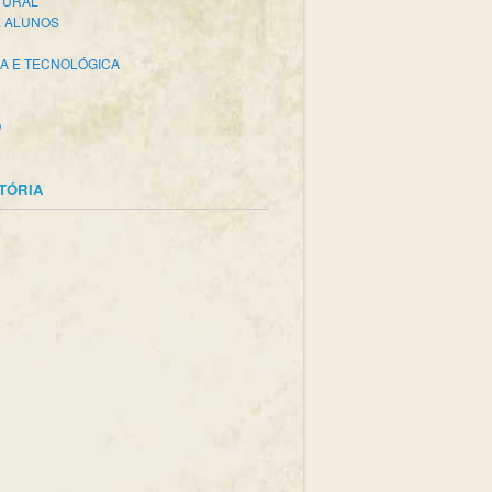
TURAL
E ALUNOS
CA E TECNOLÓGICA
O
STÓRIA