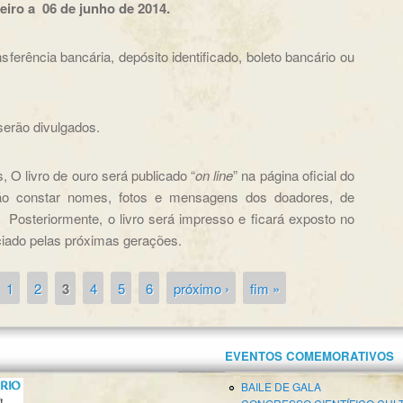
eiro a 06 de junho de 2014.
ferência bancária, depósito identificado, boleto bancário ou
erão divulgados.
 O livro de ouro será publicado “
on line
” na página oficial do
rão constar nomes, fotos e mensagens dos doadores, de
osteriormente, o livro será impresso e ficará exposto no
ado pelas próximas gerações.
1
2
3
4
5
6
próximo ›
fim »
EVENTOS COMEMORATIVOS
BAILE DE GALA