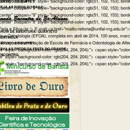
nter" colspan="9" style="background-color: rgb(51, 102, 153); border
SERVIÇO DE BUFFET
VEJA AS FOTOS DO BAILE
enter" colspan="9" style="background-color: rgb(51, 102, 153); bord
center" colspan="9" style="background-color: rgb(51, 102, 153); bor
enter" colspan="9" style="background-color: rgb(51, 102, 153); borde
ia e Silva<br /> E-mail:<a href="mailto:reitoria@unifal-mg.edu.br">
SHOW DE ABERTURA: QUARTETO
a e Odontologia (EFOA), completa em abril de 2014, 100 anos, marco 
SENTINELA
14 com a denominação de Escola de Farmácia e Odontologia de Alfena
SERVIÇO DE BUFFET
VEJA AS FOTOS DA FESTA DO GRANDE
r" style="background-color: rgb(204, 204, 204);"> <span style="colo
ENCONTRO
r" style="background-color: rgb(204, 204, 204);"> <span style="colo
er" style="background-color: rgb(204, 204, 204);"> <span style="colo