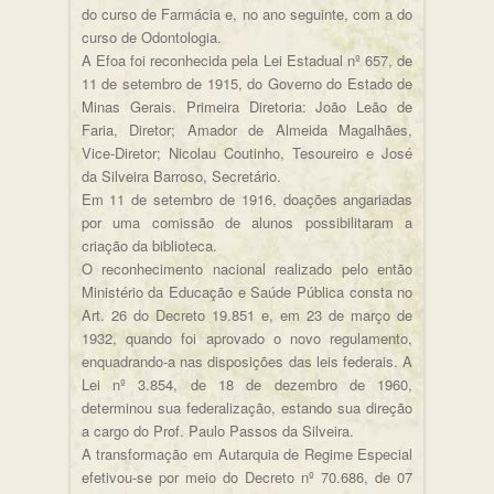
do curso de Farmácia e, no ano seguinte, com a do
curso de Odontologia.
A Efoa foi reconhecida pela Lei Estadual nº 657, de
11 de setembro de 1915, do Governo do Estado de
Minas Gerais. Primeira Diretoria: João Leão de
Faria, Diretor; Amador de Almeida Magalhães,
Vice-Diretor; Nicolau Coutinho, Tesoureiro e José
da Silveira Barroso, Secretário.
Em 11 de setembro de 1916, doações angariadas
por uma comissão de alunos possibilitaram a
criação da biblioteca.
O reconhecimento nacional realizado pelo então
Ministério da Educação e Saúde Pública consta no
Art. 26 do Decreto 19.851 e, em 23 de março de
1932, quando foi aprovado o novo regulamento,
enquadrando-a nas disposições das leis federais. A
Lei nº 3.854, de 18 de dezembro de 1960,
determinou sua federalização, estando sua direção
a cargo do Prof. Paulo Passos da Silveira.
A transformação em Autarquia de Regime Especial
efetivou-se por meio do Decreto nº 70.686, de 07