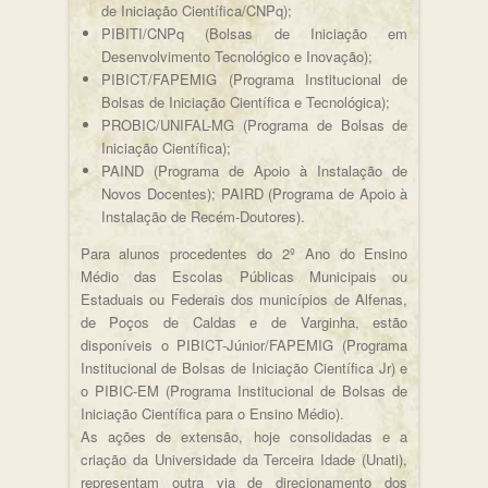
de Iniciação Científica/CNPq);
PIBITI/CNPq (Bolsas de Iniciação em
Desenvolvimento Tecnológico e Inovação);
PIBICT/FAPEMIG (Programa Institucional de
Bolsas de Iniciação Científica e Tecnológica);
PROBIC/UNIFAL-MG (Programa de Bolsas de
Iniciação Científica);
PAIND (Programa de Apoio à Instalação de
Novos Docentes); PAIRD (Programa de Apoio à
Instalação de Recém-Doutores).
Para alunos procedentes do 2º Ano do Ensino
Médio das Escolas Públicas Municipais ou
Estaduais ou Federais dos municípios de Alfenas,
de Poços de Caldas e de Varginha, estão
disponíveis o PIBICT-Júnior/FAPEMIG (Programa
Institucional de Bolsas de Iniciação Científica Jr) e
o PIBIC-EM (Programa Institucional de Bolsas de
Iniciação Científica para o Ensino Médio).
As ações de extensão, hoje consolidadas e a
criação da Universidade da Terceira Idade (Unati),
representam outra via de direcionamento dos