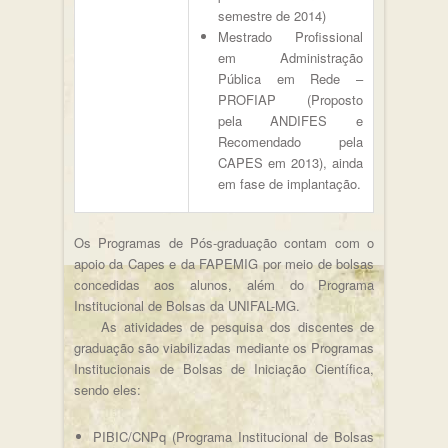
semestre de 2014)
Mestrado Profissional
em Administração
Pública em Rede –
PROFIAP (Proposto
pela ANDIFES e
Recomendado pela
CAPES em 2013), ainda
em fase de implantação.
Os Programas de Pós-graduação contam com o
apoio da Capes e da FAPEMIG por meio de bolsas
concedidas aos alunos, além do Programa
Institucional de Bolsas da UNIFAL-MG.
As atividades de pesquisa dos discentes de
graduação são viabilizadas mediante os Programas
Institucionais de Bolsas de Iniciação Científica,
sendo eles:
PIBIC/CNPq (Programa Institucional de Bolsas