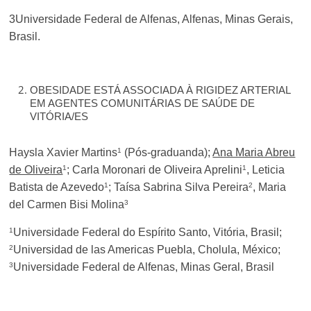
3Universidade Federal de Alfenas, Alfenas, Minas Gerais,
Brasil.
OBESIDADE ESTÁ ASSOCIADA À RIGIDEZ ARTERIAL
EM AGENTES COMUNITÁRIAS DE SAÚDE DE
VITÓRIA/ES
1
Haysla Xavier Martins
(Pós-graduanda);
Ana Maria Abreu
1
1
de Oliveira
; Carla Moronari de Oliveira Aprelini
, Leticia
1
2
Batista de Azevedo
; Taísa Sabrina Silva Pereira
, Maria
3
del Carmen Bisi Molina
1
Universidade Federal do Espírito Santo, Vitória, Brasil;
2
Universidad de las Americas Puebla, Cholula, México;
3
Universidade Federal de Alfenas, Minas Geral, Brasil