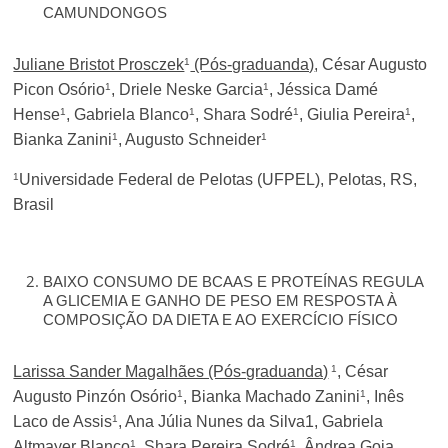
CAMUNDONGOS
1
Juliane Bristot Prosczek
(Pós-graduanda)
, César Augusto
1
1
Picon Osório
, Driele Neske Garcia
, Jéssica Damé
1
1
1
1
Hense
, Gabriela Blanco
, Shara Sodré
, Giulia Pereira
,
1
1
Bianka Zanini
, Augusto Schneider
1
Universidade Federal de Pelotas (UFPEL), Pelotas, RS,
Brasil
BAIXO CONSUMO DE BCAAS E PROTEÍNAS REGULA
A GLICEMIA E GANHO DE PESO EM RESPOSTA À
COMPOSIÇÃO DA DIETA E AO EXERCÍCIO FÍSICO
1
Larissa Sander Magalhães (Pós-graduanda)
, César
1
1
Augusto Pinzón Osório
, Bianka Machado Zanini
, Inês
1
Laco de Assis
, Ana Júlia Nunes da Silva1, Gabriela
1
1
Altmayer Blanco
, Shara Pereira Sodré
, Ândrea Goia