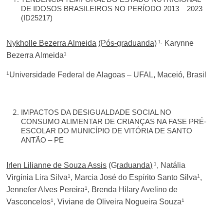
DE IDOSOS BRASILEIROS NO PERÍODO 2013 – 2023
(ID25217)
1,
Nykholle Bezerra Almeida
(Pós-graduanda)
Karynne
1
Bezerra Almeida
1
Universidade Federal de Alagoas – UFAL, Maceió, Brasil
IMPACTOS DA DESIGUALDADE SOCIAL NO
CONSUMO ALIMENTAR DE CRIANÇAS NA FASE PRÉ-
ESCOLAR DO MUNICÍPIO DE VITÓRIA DE SANTO
ANTÃO – PE
1
Irlen Lilianne de Souza Assis
(G
raduanda)
, Natália
1
1
Virgínia Lira Silva
, Marcia José do Espírito Santo Silva
,
1
Jennefer Alves Pereira
, Brenda Hilary Avelino de
1
1
Vasconcelos
, Viviane de Oliveira Nogueira Souza