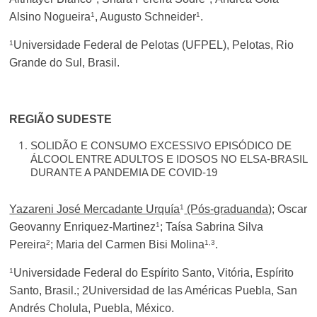
1
1
Alsino Nogueira
, Augusto Schneider
.
1
Universidade Federal de Pelotas (UFPEL), Pelotas, Rio
Grande do Sul, Brasil.
REGIÃO SUDESTE
SOLIDÃO E CONSUMO EXCESSIVO EPISÓDICO DE
ÁLCOOL ENTRE ADULTOS E IDOSOS NO ELSA-BRASIL
DURANTE A PANDEMIA DE COVID-19
1
Yazareni José Mercadante Urquía
(Pós-graduanda)
; Oscar
1
Geovanny Enriquez-Martinez
; Taísa Sabrina Silva
2
1,3
Pereira
; Maria del Carmen Bisi Molina
.
1
Universidade Federal do Espírito Santo, Vitória, Espírito
Santo, Brasil.; 2Universidad de las Américas Puebla, San
Andrés Cholula, Puebla, México.