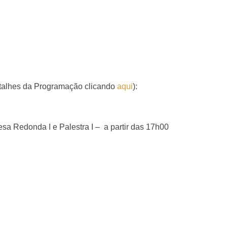
etalhes da Programação clicando
aqui
):
esa Redonda I e Palestra I – a partir das 17h00