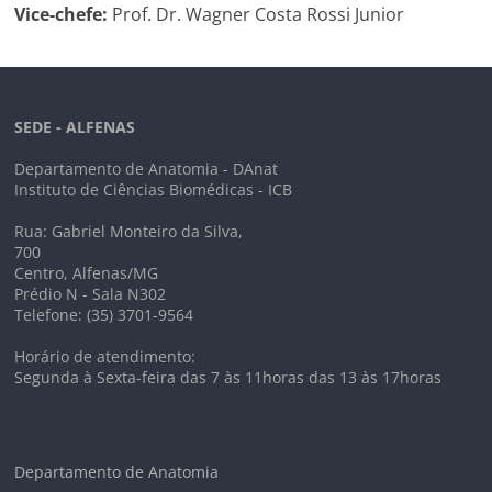
Vice-chefe:
Prof. Dr. Wagner Costa Rossi Junior
SEDE - ALFENAS
Departamento de Anatomia - DAnat
Instituto de Ciências Biomédicas - ICB
Rua: Gabriel Monteiro da Silva,
700
Centro, Alfenas/MG
Prédio N - Sala N302
Telefone: (35) 3701-9564
Horário de atendimento:
Segunda à Sexta-feira das 7 às 11horas das 13 às 17horas
Departamento de Anatomia