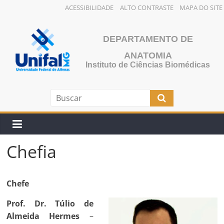
ACESSIBILIDADE
ALTO CONTRASTE
MAPA DO SITE
Pular
para
DEPARTAMENTO DE
o
ANATOMIA
conteúdo
Instituto de Ciências Biomédicas
Chefia
Chefe
Prof. Dr. Túlio de
Almeida Hermes
–