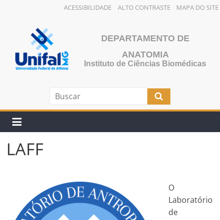
ACESSIBILIDADE
ALTO CONTRASTE
MAPA DO SITE
Pular
para
DEPARTAMENTO DE
o
ANATOMIA
conteúdo
Instituto de Ciências Biomédicas
LAFF
O
Laboratório
de