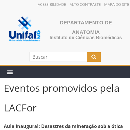
ACESSIBILIDADE
ALTO CONTRASTE
MAPA DO SITE
Pular
para
DEPARTAMENTO DE
o
ANATOMIA
conteúdo
Instituto de Ciências Biomédicas
Eventos promovidos pela
LACFor
Aula Inaugural: Desastres da mineração sob a ótica