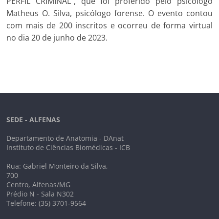
PERFIL CRIMINAL”, que foi proferido pelo psicólogo
Matheus O. Silva, psicólogo forense. O evento contou
com mais de 200 inscritos e ocorreu de forma virtual
no dia 20 de junho de 2023.
SEDE - ALFENAS
Departamento de Anatomia - DAnat
Instituto de Ciências Biomédicas - ICB
Rua: Gabriel Monteiro da Silva,
700
Centro, Alfenas/MG
Prédio N - Sala N302
Telefone: (35) 3701-9564