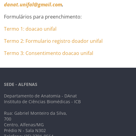
danat.unifal@gmail.com
.
Formulários para preenchimento:
Termo 1: doacao unifal
Termo 2: Formulario registro doador unifal
Termo 3: Consentimento doacao unifal
SEDE - ALFENAS
Departamento de Anatomia - DAnat
Instituto de Ciências Biomédicas - ICB
Rua: Gabriel Monteiro da Silva,
700
Centro, Alfenas/MG
Prédio N - Sala N302