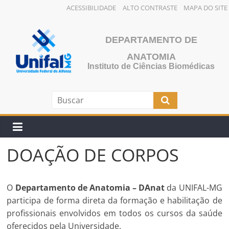
ACESSIBILIDADE
ALTO CONTRASTE
MAPA DO SITE
Pular
para
DEPARTAMENTO DE
o
ANATOMIA
conteúdo
Instituto de Ciências Biomédicas
DOAÇÃO DE CORPOS
O
Departamento de Anatomia
– DAnat
da UNIFAL-MG
participa de forma direta da formação e habilitação de
profissionais envolvidos em todos os cursos da saúde
oferecidos pela Universidade.