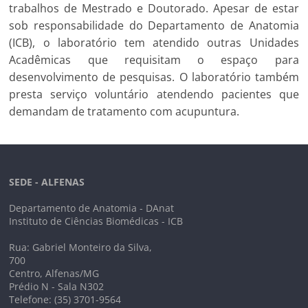
trabalhos de Mestrado e Doutorado.
Apesar de estar
sob responsabilidade do Departamento de Anatomia
(ICB), o laboratório tem atendido outras Unidades
Acadêmicas que requisitam o espaço para
desenvolvimento de pesquisas. O laboratório também
presta serviço voluntário atendendo pacientes que
demandam de tratamento com acupuntura.
SEDE - ALFENAS
Departamento de Anatomia - DAnat
Instituto de Ciências Biomédicas - ICB
Rua: Gabriel Monteiro da Silva,
700
Centro, Alfenas/MG
Prédio N - Sala N302
Telefone: (35) 3701-9564