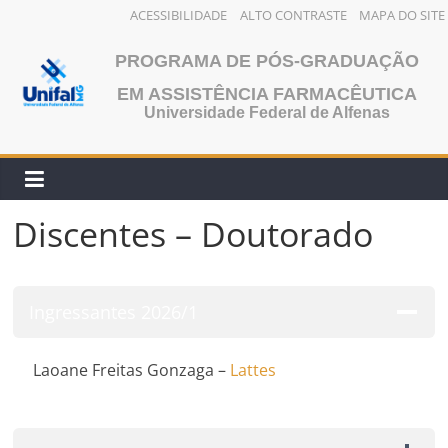
ACESSIBILIDADE
ALTO CONTRASTE
MAPA DO SITE
Pular
PROGRAMA DE PÓS-GRADUAÇÃO
para
o
EM ASSISTÊNCIA FARMACÊUTICA
Universidade Federal de Alfenas
conteúdo
Discentes – Doutorado
Ingressantes 2026/1
Laoane Freitas Gonzaga –
Lattes