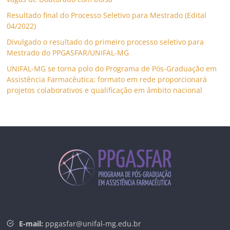
Resultado final do Processo Seletivo para Mestrado (Edital
04/2022)
Divulgado o resultado do primeiro processo seletivo para
Mestrado do PPGASFAR/UNIFAL-MG
UNIFAL-MG se torna polo do Programa de Pós-Graduação em
Assistência Farmacêutica; formato em rede proporcionará
projetos colaborativos e qualificação em âmbito nacional
E-mail:
ppgasfar@unifal-mg.edu.br