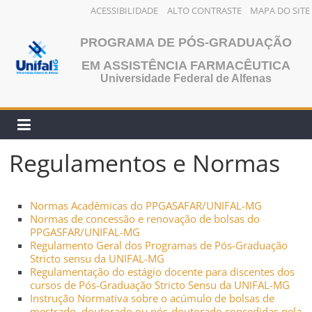
ACESSIBILIDADE
ALTO CONTRASTE
MAPA DO SITE
Pular
PROGRAMA DE PÓS-GRADUAÇÃO
para
o
EM ASSISTÊNCIA FARMACÊUTICA
Universidade Federal de Alfenas
conteúdo
Regulamentos e Normas
Normas Acadêmicas do PPGASAFAR/UNIFAL-MG
Normas de concessão e renovação de bolsas do
PPGASFAR/UNIFAL-MG
Regulamento Geral dos Programas de Pós-Graduação
Stricto sensu da UNIFAL-MG
Regulamentação do estágio docente para discentes dos
cursos de Pós-Graduação Stricto Sensu da UNIFAL-MG
Instrução Normativa sobre o acúmulo de bolsas de
mestrado, doutorado ou pós-doutorado concedidas pela