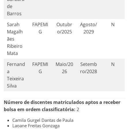
de
Barros
Sarah
FAPEMI
Outubr
Agosto/
N
Magalh
G
o/2025
2029
ães
Ribeiro
Mata
Fernand
FAPEMI
Maio/20
Setemb
N
a
G
26
ro/2028
Teixeira
Silva
Número de discentes matriculados aptos a receber
bolsa em ordem classificatória:
2
Camila Gurgel Dantas de Paula
Laoane Freitas Gonzaga