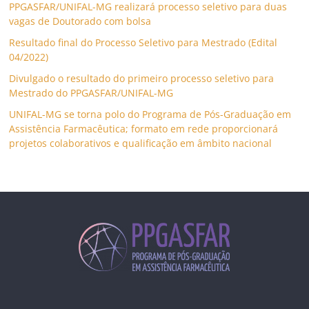
PPGASFAR/UNIFAL-MG realizará processo seletivo para duas
vagas de Doutorado com bolsa
Resultado final do Processo Seletivo para Mestrado (Edital
04/2022)
Divulgado o resultado do primeiro processo seletivo para
Mestrado do PPGASFAR/UNIFAL-MG
UNIFAL-MG se torna polo do Programa de Pós-Graduação em
Assistência Farmacêutica; formato em rede proporcionará
projetos colaborativos e qualificação em âmbito nacional