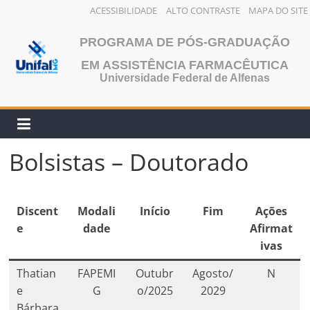
ACESSIBILIDADE
ALTO CONTRASTE
MAPA DO SITE
Pular
PROGRAMA DE PÓS-GRADUAÇÃO
para
o
EM ASSISTÊNCIA FARMACÊUTICA
Universidade Federal de Alfenas
conteúdo
Bolsistas – Doutorado
Discent
Modali
Início
Fim
A
ções
e
dade
Afirmat
ivas
Thatian
FAPEMI
Outubr
Agosto/
N
e
G
o/2025
2029
Bárbara