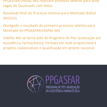
PPGASFAR/UNIFAL-MG realizará processo seletivo para duas
vagas de Doutorado com bolsa
Resultado final do Processo Seletivo para Mestrado (Edital
04/2022)
Divulgado o resultado do primeiro processo seletivo para
Mestrado do PPGASFAR/UNIFAL-MG
UNIFAL-MG se torna polo do Programa de Pós-Graduação em
Assistência Farmacêutica; formato em rede proporcionará
projetos colaborativos e qualificação em âmbito nacional