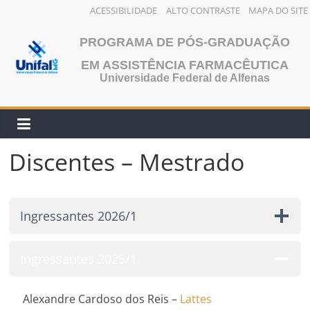
ACESSIBILIDADE
ALTO CONTRASTE
MAPA DO SITE
Pular
PROGRAMA DE PÓS-GRADUAÇÃO
para
o
EM ASSISTÊNCIA FARMACÊUTICA
Universidade Federal de Alfenas
conteúdo
Discentes – Mestrado
Ingressantes 2026/1
Ingressantes 2025/1
Alexandre Cardoso dos Reis –
Lattes