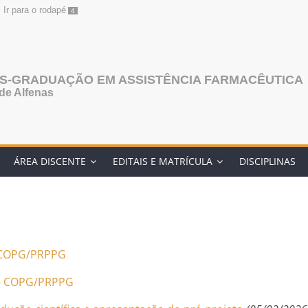
Ir para o rodapé
4
S-GRADUAÇÃO EM ASSISTÊNCIA FARMACÊUTICA
de Alfenas
ÁREA DISCENTE
EDITAIS E MATRÍCULA
DISCIPLINAS
5 COPG/PRPPG
025 COPG/PRPPG