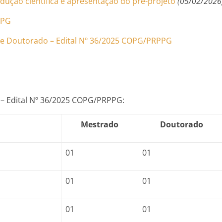
dução científica e apresentação do pré-projeto
(05/02/2026
PPG
o e Doutorado – Edital Nº 36/2025 COPG/PRPPG
 – Edital Nº 36/2025 COPG/PRPPG:
Mestrado
Doutorado
01
01
01
01
01
01