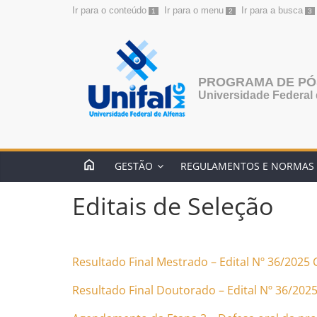
Ir para o conteúdo
Ir para o menu
Ir para a busca
1
2
3
Pular
para
o
conteúdo
PROGRAMA DE PÓ
Universidade Federal 
GESTÃO
REGULAMENTOS E NORMAS
Editais de Seleção
Resultado Final Mestrado – Edital Nº 36/202
Resultado Final Doutorado – Edital Nº 36/2