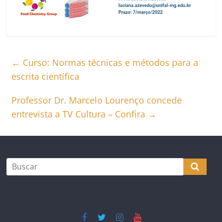
←
Curso: Normas técnicas e métodos para a
escrita científica
Professor Dr. Marcelo Lourenço concede
entrevista a TV Cultura – Confira
→