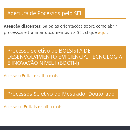
Abertura de Pocessos pelo SEI
Atenção discentes:
Saiba as orientações sobre como abrir
processos e tramitar documentos via SEI, clique
aqui
.
Processo seletivo de BOLSISTA DE
DESENVOLVIMENTO EM CIÊNCIA, TECNOLOGIA
E INOVAÇÃO NÍVEL I (BDCTI-I)
Acesse o Edital e saiba mais!
Processos Seletivo do Mestrado, Doutorado
Acesse os Editais e saiba mais!