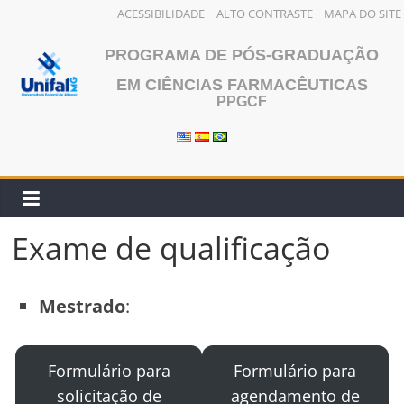
ACESSIBILIDADE
ALTO CONTRASTE
MAPA DO SITE
Pular
PROGRAMA DE PÓS-GRADUAÇÃO
para
o
EM CIÊNCIAS FARMACÊUTICAS
PPGCF
conteúdo
Exame de qualificação
Mestrado
:
Formulário para
Formulário para
solicitação de
agendamento de