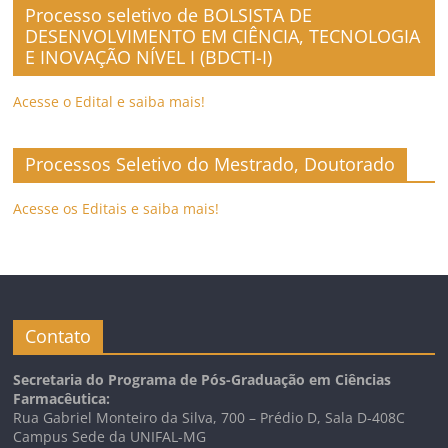
Processo seletivo de BOLSISTA DE
DESENVOLVIMENTO EM CIÊNCIA, TECNOLOGIA
E INOVAÇÃO NÍVEL I (BDCTI-I)
Acesse o Edital e saiba mais!
Processos Seletivo do Mestrado, Doutorado
Acesse os Editais e saiba mais!
Contato
Secretaria do Programa de Pós-Graduação em Ciências
Farmacêutica:
Rua Gabriel Monteiro da Silva, 700 – Prédio D, Sala D-408C
Campus Sede da UNIFAL-MG