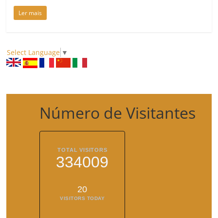
Ler mais
Select Language
▼
Número de Visitantes
TOTAL VISITORS
334009
20
VISITORS TODAY