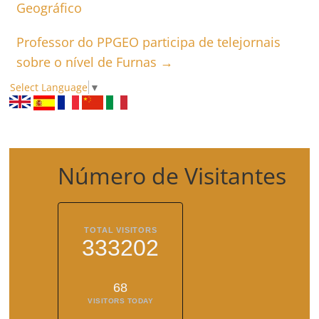
Geográfico
Professor do PPGEO participa de telejornais
sobre o nível de Furnas
→
Select Language
▼
Número de Visitantes
TOTAL VISITORS
333202
68
VISITORS TODAY