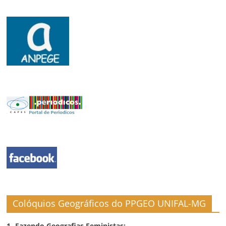
Colóquios Geográficos do PPGEO UNIFAL-MG
1- Fazendo Geografias Feministas: