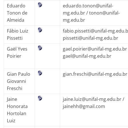
Eduardo
eduardo.tonon@unifal-
Tonon de
mg.edu.br
/ tonon@unifal-
Almeida
mg.edu.br
Fábio Luiz
fabio.pissetti@unifal-
mg.edu.b
Pissetti
pissetti@unifal-mg.edu.br
Gaël Yves
gael.poirier@unifal-mg.edu.br
Poirier
gael@unifal-mg.edu.br
Gian Paulo
gian.freschi@unifal-mg.edu.br
Giovanni
Freschi
Jaine
jaine.luiz@unifal-mg.edu.br
/
Honorata
jainehh@gmail.com
Hortolan
Luiz