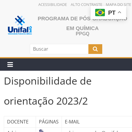
ACESSIBILIDADE
ALTO CONTRASTE
MAPA DO SITE
Pular
PT
PROGRAMA DE PÓS-GRADUAÇÃO
para
o
EM QUÍMICA
conteúdo
PPGQ
Disponibilidade de
orientação 2023/2
DOCENTE
PÁGINAS
E-MAIL