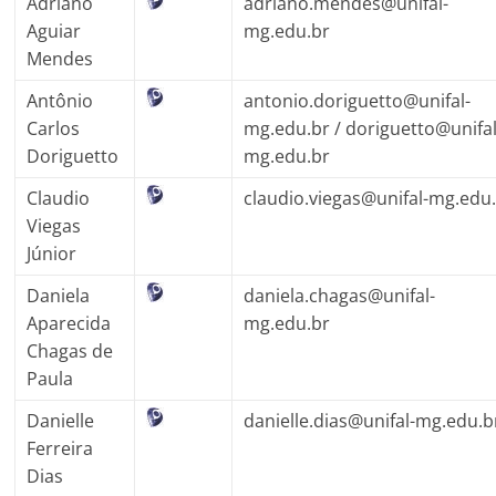
Adriano
adriano.mendes@unifal-
Aguiar
mg.edu.br
Mendes
Antônio
antonio.doriguetto@unifal-
Carlos
mg.edu.br
/ doriguetto@unifal
Doriguetto
mg.edu.br
Claudio
claudio.viegas@unifal-mg.edu
Viegas
Júnior
Daniela
daniela.chagas@unifal-
Aparecida
mg.edu.br
Chagas de
Paula
Danielle
danielle.dias@unifal-mg.edu.b
Ferreira
Dias