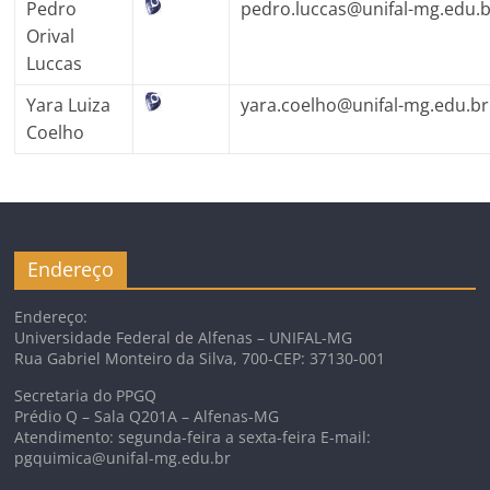
Pedro
pedro.luccas@unifal-mg.edu.
Orival
Luccas
Yara Luiza
yara.coelho@unifal-mg.edu.br
Coelho
Endereço
Endereço:
Universidade Federal de Alfenas – UNIFAL-MG
Rua Gabriel Monteiro da Silva, 700-CEP: 37130-001
Secretaria do PPGQ
Prédio Q – Sala Q201A – Alfenas-MG
Atendimento: segunda-feira a sexta-feira E-mail:
pgquimica@unifal-mg.edu.br