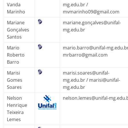
Vanda
mg.edu.br
/
Marinho
mvmarinho09@gmail.com
Mariane
mariane.gonçalves@unifal-
Gonçalves
mg.edu.br
Santos
Mario
mario.barro@unifal-mg.edu.b
Roberto
mrbarro@gmail.com
Barro
Marisi
marisi.soares@unifal-
Gomes
mg.edu.br
/ marisi@unifal-
Soares
mg.edu.br
Nelson
nelson.lemes@unifal-mg.edu.
Henrique
Teixeira
Lemes