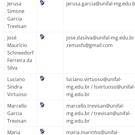
Jerusa
jerusa.garcia@unifal-mg.edu.
Simone
Garcia
Trevisan
José
jose.dasilva@unifal-mg.edu.br
Maurício
zemasfs@gmail.com
Schneedorf
Ferreira da
Silva
Luciano
luciano.virtuoso@unifal-
Sindra
mg.edu.br
/ lsvirtuoso@unifal
Virtuoso
mg.edu.br
Marcello
marcello.trevisan@unifal-
Garcia
mg.edu.br / trevisan@unifal-
Trevisan
mg.edu.br
Maria
maria.marinho@unifal-