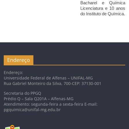
Bacharel e Química
Licenciatura e 10 anos
do Instituto de Química.
Endereço
Endereço:
Universidade Federal de Alfenas – UNIFAL-MG
Rua Gabriel Monteiro da Silva, 700-CEP: 37130-001
Secretaria do PPGQ
Prédio Q – Sala Q201A – Alfenas-MG
Atendimento: segunda-feira a sexta-feira E-mail:
pgquimica@unifal-mg.edu.br