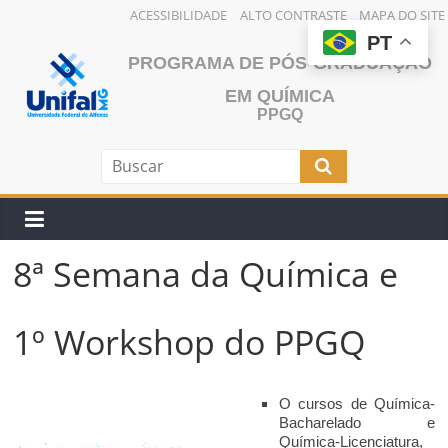
ACESSIBILIDADE
ALTO CONTRASTE
MAPA DO SITE
Pular
PT
PROGRAMA DE PÓS-GRADUAÇÃO
para
o
EM QUÍMICA
conteúdo
PPGQ
8ª Semana da Química e
1º Workshop do PPGQ
O cursos de Química-
Bacharelado e
Química-Licenciatura,