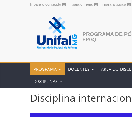
Ir para o conteúdo
Ir para o menu
Ir para a busca
1
2
3
Pular
para
o
conteúdo
PROGRAMA DE PÓ
PPGQ
PROGRAMA
DOCENTES
ÁREA DO DISC
DISCIPLINAS
Disciplina internacion