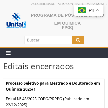
ACESSIBILIDADE
ALTO CONTRASTE
MAPA DO SITE
Pular
PT
PROGRAMA DE PÓS-GRADUAÇÃO
para
o
EM QUÍMICA
conteúdo
PPGQ
Editais encerrados
Processo Seletivo para Mestrado e Doutorado em
Química 2026/1
Edital Nº 48/2025 COPG/PRPPG (Publicado em
22/12/2025)