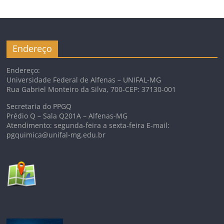
Endereço
Endereço:
Universidade Federal de Alfenas – UNIFAL-MG
Rua Gabriel Monteiro da Silva, 700-CEP: 37130-001
Secretaria do PPGQ
Prédio Q – Sala Q201A – Alfenas-MG
Atendimento: segunda-feira a sexta-feira E-mail:
pgquimica@unifal-mg.edu.br