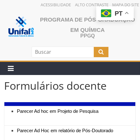
ACESSIBILIDADE
ALTO CONTRASTE
MAPA DO SITE
Pular
PT
PROGRAMA DE PÓS-GRADUAÇÃO
para
o
EM QUÍMICA
conteúdo
PPGQ
Formulários docente
Parecer Ad hoc em Projeto de Pesquisa
Parecer Ad Hoc em relatório de Pós-Doutorado