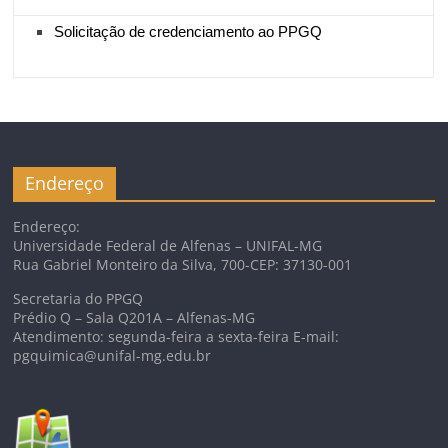
Solicitação de credenciamento ao PPGQ
Endereço
Endereço:
Universidade Federal de Alfenas – UNIFAL-MG
Rua Gabriel Monteiro da Silva, 700-CEP: 37130-001
Secretaria do PPGQ
Prédio Q – Sala Q201A – Alfenas-MG
Atendimento: segunda-feira a sexta-feira E-mail:
pgquimica@unifal-mg.edu.br